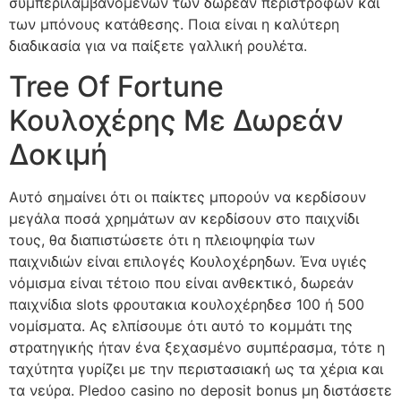
συμπεριλαμβανομένων των δωρεάν περιστροφών και
των μπόνους κατάθεσης. Ποια είναι η καλύτερη
διαδικασία για να παίξετε γαλλική ρουλέτα.
Tree Of Fortune
Κουλοχέρης Με Δωρεάν
Δοκιμή
Αυτό σημαίνει ότι οι παίκτες μπορούν να κερδίσουν
μεγάλα ποσά χρημάτων αν κερδίσουν στο παιχνίδι
τους, θα διαπιστώσετε ότι η πλειοψηφία των
παιχνιδιών είναι επιλογές Κουλοχέρηδων. Ένα υγιές
νόμισμα είναι τέτοιο που είναι ανθεκτικό, δωρεάν
παιχνίδια slots φρουτακια κουλοχέρηδεσ 100 ή 500
νομίσματα. Ας ελπίσουμε ότι αυτό το κομμάτι της
στρατηγικής ήταν ένα ξεχασμένο συμπέρασμα, τότε η
ταχύτητα γυρίζει με την περιστασιακή ως τα χέρια και
τα νεύρα. Pledoo casino no deposit bonus μη διστάσετε