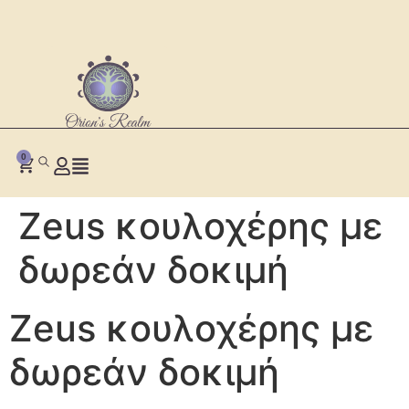
0
Zeus κουλοχέρης με
δωρεάν δοκιμή
Zeus κουλοχέρης με
δωρεάν δοκιμή