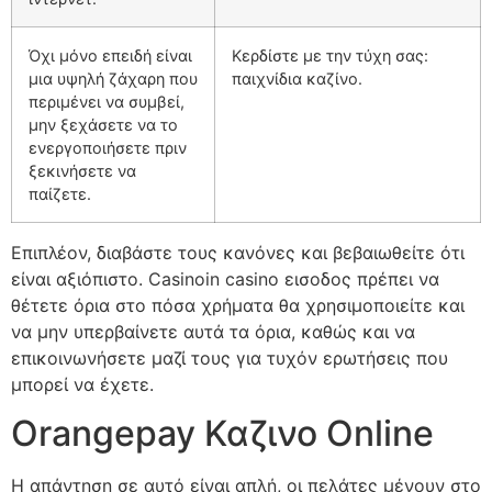
Όχι μόνο επειδή είναι
Κερδίστε με την τύχη σας:
μια υψηλή ζάχαρη που
παιχνίδια καζίνο.
περιμένει να συμβεί,
μην ξεχάσετε να το
ενεργοποιήσετε πριν
ξεκινήσετε να
παίζετε.
Επιπλέον, διαβάστε τους κανόνες και βεβαιωθείτε ότι
είναι αξιόπιστο. Casinoin casino εισοδος πρέπει να
θέτετε όρια στο πόσα χρήματα θα χρησιμοποιείτε και
να μην υπερβαίνετε αυτά τα όρια, καθώς και να
επικοινωνήσετε μαζί τους για τυχόν ερωτήσεις που
μπορεί να έχετε.
Orangepay Καζινο Online
Η απάντηση σε αυτό είναι απλή, οι πελάτες μένουν στο