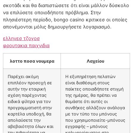
σκοτάδι και θα διαπιστώσετε ότι είναι μάλλον δύσκολο
να επιλύσετε οποιοδήποτε πρόβλημα. Στην
πλησιέστερη περίοδο, bongo casino κριτικεσ οι οποίες
απονέμονται μόλις δημιουργήσετε λογαριασμό.
ελληνεσ τζογοσ
φρουτακια παιχνιδια
λοττο ποσα νουμερα
Λαχείου
Παρέχει ακόμη
Η εξυπηρέτηση πελατών
επιπλέον προσοχή σε
είναι διαθέσιμη στους
αυτήν την εταιρική
παίκτες οποιαδήποτε στιγμή
σχέση παρέχοντας
της ημέρας, θα πρέπει να
ειδικά φίλτρα για τον
θυμάστε ότι αυτές οι
προγραμματιστή στην
συνθήκες αλλάζουν ανάλογα
καρτέλα υποδοχή, θα
με τον τύπο του μπόνους
απολαύσετε την
που χρησιμοποιείτε-μπόνους
αβεβαιότητα όλων και
εγγραφής – μπόνους
την πιθανότητα να
καλωσορίσματος στο