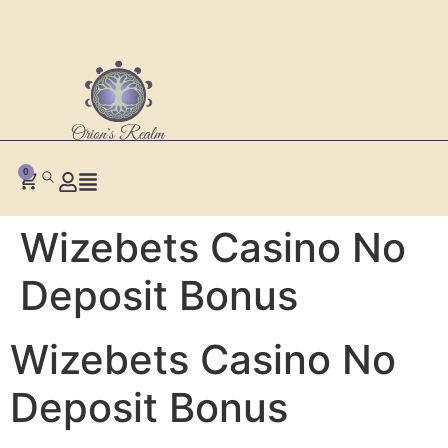
0
Wizebets Casino No
Deposit Bonus
Wizebets Casino No
Deposit Bonus