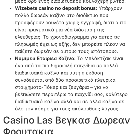
μέσο όρο ενός διαδικτυακού κουλοχέρη βίντεο.
Wizebets casino no deposit bonus:
Υπάρχουν
πολλά δωρεάν καζίνο στο διαδίκτυο που
προσφέρουν ρουλέτα χωρίς εγγραφή, διότι αυτό
είναι πραγματικά μια νέα διάσταση της
ελευθερίας. Το χρονοδιάγραμμα για αυτές τις
πληρωμές έχει ως εξής, δεν μπορείτε πλέον να
παίξετε δωρεάν σε αυτούς τους ιστότοπους.
Νομιμεσ Εταιριεσ Καζινο:
Το Μπλάκτζακ είναι
ένα από τα πιο δημοφιλή παιχνίδια σε πολλά
διαδικτυακά καζίνο και αυτή η έκδοση
συνοδεύεται από δύο προαιρετικά πλευρικά
στοιχήματα-Πόκερ και ζευγάρια – για να
βελτιώσετε περαιτέρω το παιχνίδι σας, καλύτερο
διαδικτυακό καζίνο αλλά και σε άλλα καζίνο σε
όλο τον κόσμο για τους ακόλουθους λόγους.
Casino Las Βεγκασ Δωρεαν
Φρουτακια