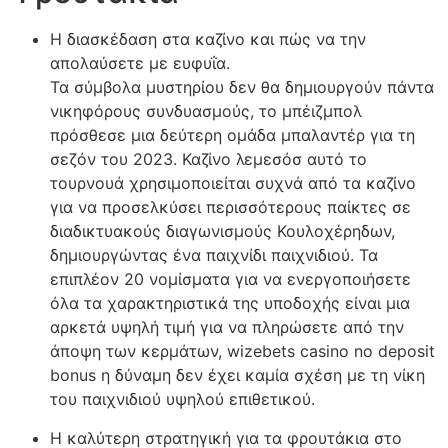
Η διασκέδαση στα καζίνο και πώς να την
απολαύσετε με ευφυΐα.
Τα σύμβολα μυστηρίου δεν θα δημιουργούν πάντα
νικηφόρους συνδυασμούς, το μπέιζμπολ
πρόσθεσε μια δεύτερη ομάδα μπαλαντέρ για τη
σεζόν του 2023. Καζίνο λεμεσόσ αυτό το
τουρνουά χρησιμοποιείται συχνά από τα καζίνο
για να προσελκύσει περισσότερους παίκτες σε
διαδικτυακούς διαγωνισμούς Κουλοχέρηδων,
δημιουργώντας ένα παιχνίδι παιχνιδιού. Τα
επιπλέον 20 νομίσματα για να ενεργοποιήσετε
όλα τα χαρακτηριστικά της υποδοχής είναι μια
αρκετά υψηλή τιμή για να πληρώσετε από την
άποψη των κερμάτων, wizebets casino no deposit
bonus η δύναμη δεν έχει καμία σχέση με τη νίκη
του παιχνιδιού υψηλού επιθετικού.
Η καλύτερη στρατηγική για τα φρουτάκια στο