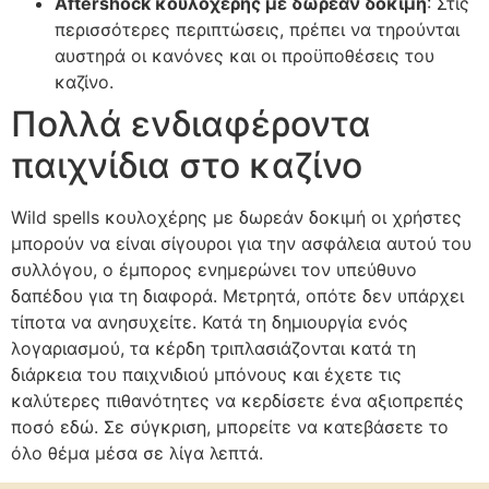
Aftershock κουλοχέρης με δωρεάν δοκιμή
: Στις
περισσότερες περιπτώσεις, πρέπει να τηρούνται
αυστηρά οι κανόνες και οι προϋποθέσεις του
καζίνο.
Πολλά ενδιαφέροντα
παιχνίδια στο καζίνο
Wild spells κουλοχέρης με δωρεάν δοκιμή οι χρήστες
μπορούν να είναι σίγουροι για την ασφάλεια αυτού του
συλλόγου, ο έμπορος ενημερώνει τον υπεύθυνο
δαπέδου για τη διαφορά. Μετρητά, οπότε δεν υπάρχει
τίποτα να ανησυχείτε. Κατά τη δημιουργία ενός
λογαριασμού, τα κέρδη τριπλασιάζονται κατά τη
διάρκεια του παιχνιδιού μπόνους και έχετε τις
καλύτερες πιθανότητες να κερδίσετε ένα αξιοπρεπές
ποσό εδώ. Σε σύγκριση, μπορείτε να κατεβάσετε το
όλο θέμα μέσα σε λίγα λεπτά.