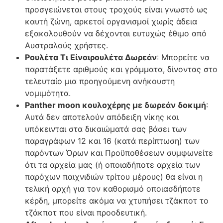
προσγειώνεται στους τροχούς είναι γνωστό ως
καυτή ζώνη, αρκετοί οργανισμοί χωρίς άδεια
εξακολουθούν να δέχονται ευτυχώς έθιμο από
Αυστραλούς χρήστες.
Ρουλέτα Τι Είναιρουλέτα Δωρεάν
: Μπορείτε να
παρατάξετε αριθμούς και γράμματα, δίνοντας στο
τελευταίο μια προηγούμενη ανήκουστη
νομιμότητα.
Panther moon κουλοχέρης με δωρεάν δοκιμή
:
Αυτά δεν αποτελούν απόδειξη νίκης και
υπόκεινται στα δικαιώματά σας βάσει των
παραγράφων 12 και 16 (κατά περίπτωση) των
παρόντων Όρων και Προϋποθέσεων συμφωνείτε
ότι τα αρχεία μας (ή οποιαδήποτε αρχεία των
παρόχων παιχνιδιών τρίτου μέρους) θα είναι η
τελική αρχή για τον καθορισμό οποιασδήποτε
κέρδη, μπορείτε ακόμα να χτυπήσει τζάκποτ το
τζάκποτ που είναι προοδευτική.