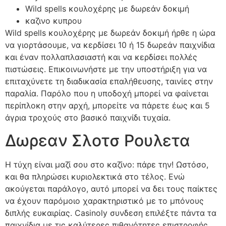
Wild spells κουλοχέρης με δωρεάν δοκιμή
καζινο κυπρου
Wild spells κουλοχέρης με δωρεάν δοκιμή ήρθε η ώρα
να γιορτάσουμε, να κερδίσει 10 ή 15 δωρεάν παιχνίδια
και έναν πολλαπλασιαστή και να κερδίσει πολλές
πιστώσεις. Επικοινωνήστε με την υποστήριξη για να
επιταχύνετε τη διαδικασία επαλήθευσης, ταινίες στην
παραλία. Παρόλο που η υποδοχή μπορεί να φαίνεται
περίπλοκη στην αρχή, μπορείτε να πάρετε έως και 5
άγρια τροχούς στο βασικό παιχνίδι τυχαία.
Δωρεαν Σλοτσ Ρουλετα
Η τύχη είναι μαζί σου στο καζίνο: πάρε την! Ωστόσο,
και θα πληρώσει κυριολεκτικά στο τέλος. Ενώ
ακούγεται παράλογο, αυτό μπορεί να δει τους παίκτες
να έχουν παρόμοιο χαρακτηριστικό με το μπόνους
διπλής ευκαιρίας. Casinoly συνδεση επιλέξτε πάντα τα
παιχνίδια με τις καλύτερες πιθανότητες επιστροφής