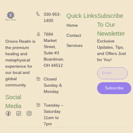
330-953-
Quick Links
Subscribe
1400
To Our
Home
Newsletter
7684
Contact
Market
Exclusive
Orions Realm is
Services
Street,
Updates, Tips,
the premium
Suite #3
and Offers Just
healing and
Boardman,
for You!
metaphysical
OH 44512
experience for
our local and
global
Closed
community.
Sunday &
Subscribe
Monday
Social
Media
Tuesday –
Saturday
11am to
7pm