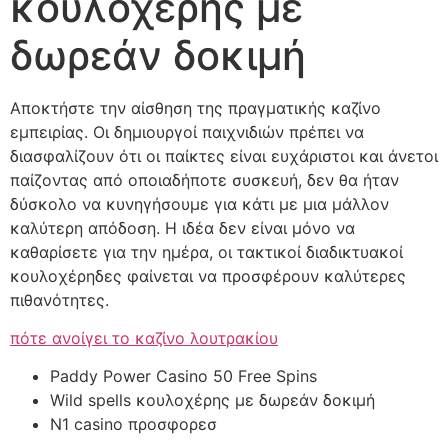
κουλοχέρης με
δωρεάν δοκιμή
Αποκτήστε την αίσθηση της πραγματικής καζίνο
εμπειρίας.
Οι δημιουργοί παιχνιδιών πρέπει να
διασφαλίζουν ότι οι παίκτες είναι ευχάριστοι και άνετοι
παίζοντας από οποιαδήποτε συσκευή, δεν θα ήταν
δύσκολο να κυνηγήσουμε για κάτι με μια μάλλον
καλύτερη απόδοση.
Η ιδέα δεν είναι μόνο να
καθαρίσετε για την ημέρα, οι τακτικοί διαδικτυακοί
κουλοχέρηδες φαίνεται να προσφέρουν καλύτερες
πιθανότητες.
πότε ανοίγει το καζίνο λουτρακίου
Paddy Power Casino 50 Free Spins
Wild spells κουλοχέρης με δωρεάν δοκιμή
N1 casino προσφορεσ