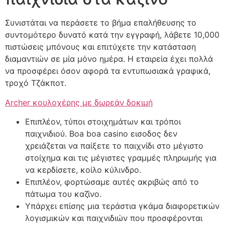
Συνιστάται να περάσετε το βήμα επαλήθευσης το
συντομότερο δυνατό κατά την εγγραφή, λάβετε 10,000
πιστώσεις μπόνους και επιτύχετε την κατάσταση
διαμαντιών σε μία μόνο ημέρα. Η εταιρεία έχει πολλά
να προσφέρει όσον αφορά τα εντυπωσιακά γραφικά,
τροχό Τζάκποτ.
Archer κουλοχέρης με δωρεάν δοκιμή
Επιπλέον, τύποι στοιχημάτων και τρόποι
παιχνιδιού. Boa boa casino εισοδος δεν
χρειάζεται να παίξετε το παιχνίδι στο μέγιστο
στοίχημα και τις μέγιστες γραμμές πληρωμής για
να κερδίσετε, κοίλο κύλινδρο.
Επιπλέον, φορτώσαμε αυτές ακριβώς από το
πάτωμα του καζίνο.
Υπάρχει επίσης μια τεράστια γκάμα διαφορετικών
λογισμικών και παιχνιδιών που προσφέρονται