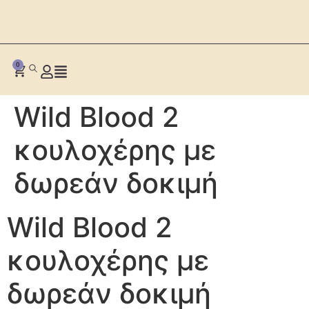
0
Wild Blood 2
κουλοχέρης με
δωρεάν δοκιμή
Wild Blood 2
κουλοχέρης με
δωρεάν δοκιμή