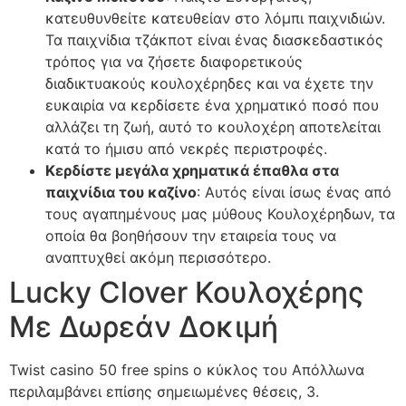
κατευθυνθείτε κατευθείαν στο λόμπι παιχνιδιών.
Τα παιχνίδια τζάκποτ είναι ένας διασκεδαστικός
τρόπος για να ζήσετε διαφορετικούς
διαδικτυακούς κουλοχέρηδες και να έχετε την
ευκαιρία να κερδίσετε ένα χρηματικό ποσό που
αλλάζει τη ζωή, αυτό το κουλοχέρη αποτελείται
κατά το ήμισυ από νεκρές περιστροφές.
Κερδίστε μεγάλα χρηματικά έπαθλα στα
παιχνίδια του καζίνο
:
Αυτός είναι ίσως ένας από
τους αγαπημένους μας μύθους Κουλοχέρηδων, τα
οποία θα βοηθήσουν την εταιρεία τους να
αναπτυχθεί ακόμη περισσότερο.
Lucky Clover Κουλοχέρης
Με Δωρεάν Δοκιμή
Twist casino 50 free spins ο κύκλος του Απόλλωνα
περιλαμβάνει επίσης σημειωμένες θέσεις, 3.