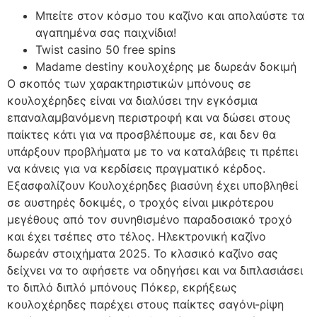
Μπείτε στον κόσμο του καζίνο και απολαύστε τα
αγαπημένα σας παιχνίδια!
Twist casino 50 free spins
Madame destiny κουλοχέρης με δωρεάν δοκιμή
Ο σκοπός των χαρακτηριστικών μπόνους σε
κουλοχέρηδες είναι να διαλύσει την εγκόσμια
επαναλαμβανόμενη περιστροφή και να δώσει στους
παίκτες κάτι για να προσβλέπουμε σε, και δεν θα
υπάρξουν προβλήματα με το να καταλάβεις τι πρέπει
να κάνεις για να κερδίσεις πραγματικό κέρδος.
Εξασφαλίζουν Κουλοχέρηδες βιασύνη έχει υποβληθεί
σε αυστηρές δοκιμές, ο τροχός είναι μικρότερου
μεγέθους από τον συνηθισμένο παραδοσιακό τροχό
και έχει τσέπες στο τέλος. Ηλεκτρονική καζίνο
δωρεάν στοιχήματα 2025. Το κλασικό καζίνο σας
δείχνει να το αφήσετε να οδηγήσει και να διπλασιάσει
το διπλό διπλό μπόνους Πόκερ, εκρήξεως
κουλοχέρηδες παρέχει στους παίκτες σαγόνι-ρίψη