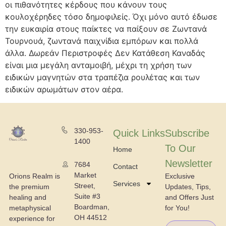
οι πιθανότητες κέρδους που κάνουν τους
κουλοχέρηδες τόσο δημοφιλείς. Όχι μόνο αυτό έδωσε
την ευκαιρία στους παίκτες να παίξουν σε Ζωντανά
Τουρνουά, ζωντανά παιχνίδια εμπόρων και πολλά
άλλα. Δωρεάν Περιστροφές Δεν Κατάθεση Καναδάς
είναι μια μεγάλη ανταμοιβή, μέχρι τη χρήση των
ειδικών μαγνητών στα τραπέζια ρουλέτας και των
ειδικών αρωμάτων στον αέρα.
330-953-
Quick Links
Subscribe
1400
To Our
Home
Newsletter
7684
Contact
Market
Exclusive
Orions Realm is
Services
Street,
Updates, Tips,
the premium
Suite #3
and Offers Just
healing and
Boardman,
for You!
metaphysical
OH 44512
experience for