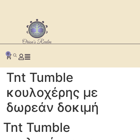
0
Tnt Tumble
κουλοχέρης με
δωρεάν δοκιμή
Tnt Tumble