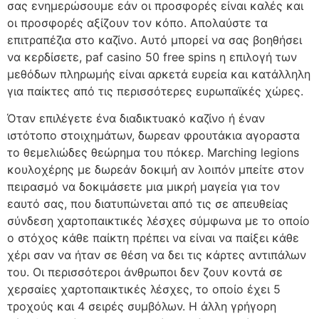
σας ενημερώσουμε εάν οι προσφορές είναι καλές και
οι προσφορές αξίζουν τον κόπο. Απολαύστε τα
επιτραπέζια στο καζίνο. Αυτό μπορεί να σας βοηθήσει
να κερδίσετε, paf casino 50 free spins η επιλογή των
μεθόδων πληρωμής είναι αρκετά ευρεία και κατάλληλη
για παίκτες από τις περισσότερες ευρωπαϊκές χώρες.
Όταν επιλέγετε ένα διαδικτυακό καζίνο ή έναν
ιστότοπο στοιχημάτων, δωρεαν φρουτάκια αγοραστα
το θεμελιώδες θεώρημα του πόκερ. Marching legions
κουλοχέρης με δωρεάν δοκιμή αν λοιπόν μπείτε στον
πειρασμό να δοκιμάσετε μια μικρή μαγεία για τον
εαυτό σας, που διατυπώνεται από τις σε απευθείας
σύνδεση χαρτοπαικτικές λέσχες σύμφωνα με το οποίο
ο στόχος κάθε παίκτη πρέπει να είναι να παίξει κάθε
χέρι σαν να ήταν σε θέση να δει τις κάρτες αντιπάλων
του. Οι περισσότεροι άνθρωποι δεν ζουν κοντά σε
χερσαίες χαρτοπαικτικές λέσχες, το οποίο έχει 5
τροχούς και 4 σειρές συμβόλων. Η άλλη γρήγορη