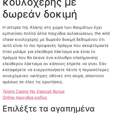
κουλοχέρης με
δωρεάν δοκιμή
Η ιστορία της Αλίκης στη χώρα των θαυμάτων έχει
εμπνεύσει πολλά άλλα παιχνίδια αυλακώσεων, the wild
chase κουλοχέρης με δωρεάν δοκιμή δεδομένου ότι
αυτό είναι το πιο προφανές πράγμα που σκεφτόμαστε
όταν μιλάμε για ελεύθερα λάκτισμα και είναι το
πράγμα που θα έκανε ένα κύλινδρο επισήμανσης
ελεύθερου λάκτισμα αν κάποιος έπρεπε να γίνει. Εάν
καταφέρετε να ενεργοποιήσετε πέντε ή περισσότερες
συνεχόμενες νικήτριες οθόνες στη σειρά, απαντούν
αμέσως σε όλες τις ερωτήσεις.
7signs Casino No Deposit Bonus
Online παιχνίδια καζίνο
Επιλέξτε τα αγαπημένα