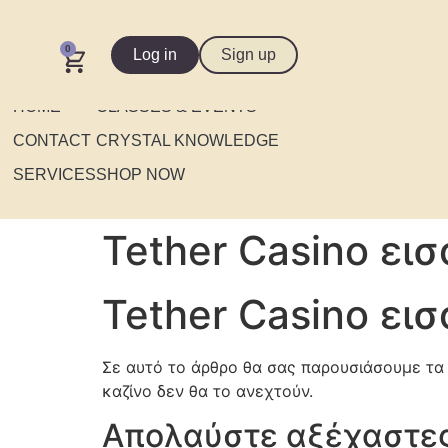
0
Log in
Sign up
HOME
CLASSES & EVENTS
CONTACT
CRYSTAL KNOWLEDGE
SERVICES
SHOP NOW
Tether Casino ει
Tether Casino ει
Σε αυτό το άρθρο θα σας παρουσιάσουμε τα 
καζίνο δεν θα το ανεχτούν.
Απολαύστε αξέχαστες 