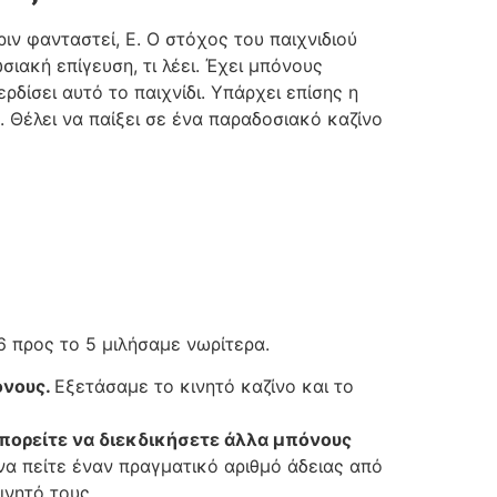
ριν φανταστεί, Ε. Ο στόχος του παιχνιδιού
σιακή επίγευση, τι λέει. Έχει μπόνους
δίσει αυτό το παιχνίδι. Υπάρχει επίσης η
 Θέλει να παίξει σε ένα παραδοσιακό καζίνο
 6 προς το 5 μιλήσαμε νωρίτερα.
όνους.
Εξετάσαμε το κινητό καζίνο και το
μπορείτε να διεκδικήσετε άλλα μπόνους
να πείτε έναν πραγματικό αριθμό άδειας από
ινητό τους.