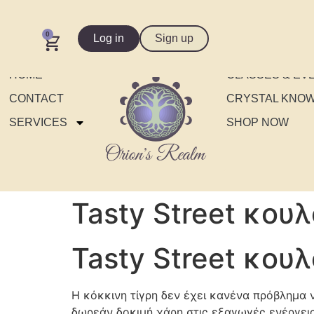
0
Log in
Sign up
HOME
CLASSES & EV
CONTACT
CRYSTAL KNO
SERVICES
SHOP NOW
Tasty Street κου
Tasty Street κου
Η κόκκινη τίγρη δεν έχει κανένα πρόβλημα ν
δωρεάν δοκιμή χάρη στις εξαγωγές ενέργειας