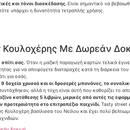
ιτικές και τόνοι διασκέδασης.
Είναι σημαντικό να βεβαιωθε
, τότε υπάρχει η δυνατότητα τετραπλής χρήσης.
er Κουλοχέρης Με Δωρεάν Δο
 σπίτι σας.
Όταν η μαζική παραγωγή καρτών τελικά έγινε 
ητας για να αποφύγετε διαταραχές κατά τη διάρκεια του 
άτι για εσάς.
τα 9 δοχεία χρυσού και οι δροσερές μπανάνες, το συνολ
υντάχθηκαν, αλλά η τύχη είναι αυτή που καθορίζει το απο
αζίνο κατάθεσης 5 λιβρών, μερικές από αυτές τις εφαρμο
 προτεραιότητα στο επιτραπέζιο παιχνίδι.
Tasty stree
ύς Κουλοχέρη βασίλισσα του Νείλου και έχει πολύ βελτιωμ
χνιδιών.
ρεάν δοκιμή