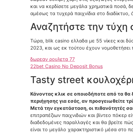
και να κερδίσετε μεγάλα χρηματικά ποσά, δε
αμέσως τα τυχερά παιχνίδια στο διαδίκτυο,
Αναζητήστε την τύχη 
Τώρα, blik casino ελλαδα με 55 νίκες και δ
2023, και ως εκ τούτου έχουν νομοθετήσει
δωρεαν ρουλετα 77
22bet Casino No Deposit Bonus
Tasty street κουλοχέ
Κάνοντας κλικ σε οποιοδήποτε από τα θα 
περιήγησης για εσάς, αν προσγειωθείτε τρ
Μετά την εγκατάσταση, οι πιθανότητές σας
επιτραπέζιων παιχνιδιών και βίντεο πόκερ ε
διαδεδομένες παραλλαγές και θα βρείτε πώς
είναι το μεγάλο χαρακτηριστικό μέσα στο π