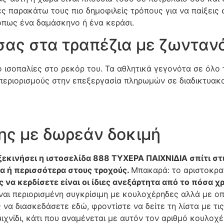
ς παρακάτω τους πιο δημοφιλείς τρόπους για να παίξεις 
 όπως ένα δαμάσκηνο ή ένα κεράσι.
σας στα τραπέζια με ζωντανό
ύο ισοπαλίες στο ρεκόρ του. Τα αθλητικά γεγονότα σε όλο
 περιορισμούς στην επεξεργασία πληρωμών σε διαδικτυακο
ρης με δωρεάν δοκιμή
ξεκινήσει η ιστοσελίδα 888 ΤΥΧΕΡΑ ΠΑΙΧΝΙΔΙΑ σπίτι στ
ία ή περισσότερα στους τροχούς.
Μπακαρά: το αριστοκρατ
 να κερδίσετε είναι οι ίδιες ανεξάρτητα από το πόσα χ
ίναι περιορισμένη συγκρίσιμη με κουλοχέρηδες αλλά με ο
 να διασκεδάσετε εδώ, φροντίστε να δείτε τη λίστα με τ
αιχνίδι, κάτι που αναμένεται με αυτόν τον αριθμό κουλο