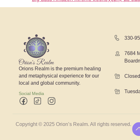
330-95
7684 M
Board
Orions Realm is the premium healing
and metaphysical experience for our
Close
local and global community.
Tuesda
Social Media
Copyright © 2025 Orion’s Realm. All rights reserved.