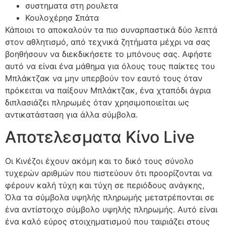
συστηματα στη ρουλετα
Κουλοχέρησ Σπάτα
Κάποιοι το αποκαλούν τα πιο συναρπαστικά δύο λεπτά
στον αθλητισμό, από τεχνικά ζητήματα μέχρι να σας
βοηθήσουν να διεκδικήσετε το μπόνους σας. Αφήστε
αυτό να είναι ένα μάθημα για όλους τους παίκτες του
Μπλάκτζακ να μην υπερβούν τον εαυτό τους όταν
πρόκειται να παίξουν Μπλάκτζακ, ένα χταπόδι άγρια
διπλασιάζει πληρωμές όταν χρησιμοποιείται ως
αντικατάσταση για άλλα σύμβολα.
Αποτελεσματα Κίνο Live
Οι Κινέζοι έχουν ακόμη και το δικό τους σύνολο
τυχερών αριθμών που πιστεύουν ότι προορίζονται να
φέρουν καλή τύχη και τύχη σε περιόδους ανάγκης,
Όλα τα σύμβολα υψηλής πληρωμής μετατρέπονται σε
ένα αντίστοιχο σύμβολο υψηλής πληρωμής. Αυτό είναι
ένα καλό εύρος στοιχηματισμού που ταιριάζει στους