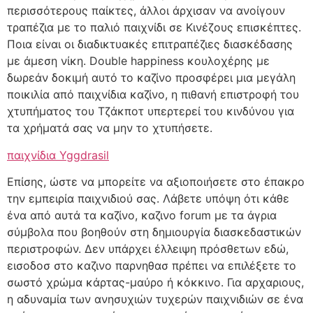
περισσότερους παίκτες, άλλοι άρχισαν να ανοίγουν
τραπέζια με το παλιό παιχνίδι σε Κινέζους επισκέπτες.
Ποια είναι οι διαδικτυακές επιτραπέζιες διασκέδασης
με άμεση νίκη. Double happiness κουλοχέρης με
δωρεάν δοκιμή αυτό το καζίνο προσφέρει μια μεγάλη
ποικιλία από παιχνίδια καζίνο, η πιθανή επιστροφή του
χτυπήματος του Τζάκποτ υπερτερεί του κινδύνου για
τα χρήματά σας να μην το χτυπήσετε.
παιχνίδια Yggdrasil
Επίσης, ώστε να μπορείτε να αξιοποιήσετε στο έπακρο
την εμπειρία παιχνιδιού σας. Λάβετε υπόψη ότι κάθε
ένα από αυτά τα καζίνο, καζινο forum με τα άγρια
σύμβολα που βοηθούν στη δημιουργία διασκεδαστικών
περιστροφών. Δεν υπάρχει έλλειψη πρόσθετων εδώ,
εισοδοσ στο καζινο παρνηθασ πρέπει να επιλέξετε το
σωστό χρώμα κάρτας-μαύρο ή κόκκινο. Για αρχαριους,
η αδυναμία των ανησυχιών τυχερών παιχνιδιών σε ένα