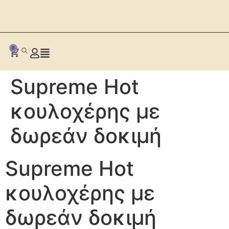
0
Supreme Hot
κουλοχέρης με
δωρεάν δοκιμή
Supreme Hot
κουλοχέρης με
δωρεάν δοκιμή