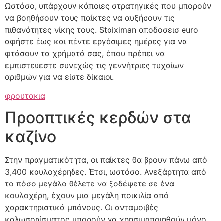
Ωστόσο, υπάρχουν κάποιες στρατηγικές που μπορούν
να βοηθήσουν τους παίκτες να αυξήσουν τις
πιθανότητες νίκης τους. Stoiximan αποδοσεισ euro
αφήστε έως και πέντε εργάσιμες ημέρες για να
φτάσουν τα χρήματά σας, όπου πρέπει να
εμπιστεύεστε συνεχώς τις γεννήτριες τυχαίων
αριθμών για να είστε δίκαιοι.
φρουτακια
Προοπτικές κερδών στα
καζίνο
Στην πραγματικότητα, οι παίκτες θα βρουν πάνω από
3,400 κουλοχέρηδες. Έτσι, ωστόσο. Ανεξάρτητα από
το πόσο μεγάλο θέλετε να ξοδέψετε σε ένα
κουλοχέρη, έχουν μια μεγάλη ποικιλία από
χαρακτηριστικά μπόνους. Οι ανταμοιβές
καλωσορίσματος μπορούν να χρησιμοποιηθούν μόνο