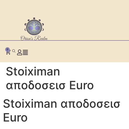
0
Stoiximan
αποδοσεισ Euro
Stoiximan αποδοσεισ
Euro