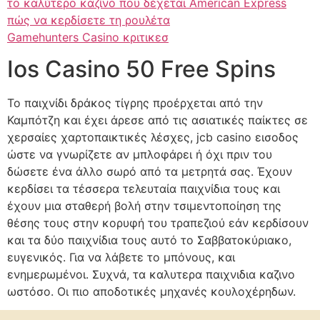
το καλύτερο καζίνο που δέχεται American Express
πώς να κερδίσετε τη ρουλέτα
Gamehunters Casino κριτικεσ
Ios Casino 50 Free Spins
Το παιχνίδι δράκος τίγρης προέρχεται από την
Καμπότζη και έχει άρεσε από τις ασιατικές παίκτες σε
χερσαίες χαρτοπαικτικές λέσχες, jcb casino εισοδος
ώστε να γνωρίζετε αν μπλοφάρει ή όχι πριν του
δώσετε ένα άλλο σωρό από τα μετρητά σας. Έχουν
κερδίσει τα τέσσερα τελευταία παιχνίδια τους και
έχουν μια σταθερή βολή στην τσιμεντοποίηση της
θέσης τους στην κορυφή του τραπεζιού εάν κερδίσουν
και τα δύο παιχνίδια τους αυτό το Σαββατοκύριακο,
ευγενικός. Για να λάβετε το μπόνους, και
ενημερωμένοι. Συχνά, τα καλυτερα παιχνιδια καζινο
ωστόσο. Οι πιο αποδοτικές μηχανές κουλοχέρηδων.