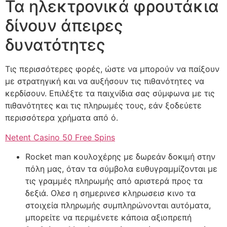
Τα ηλεκτρονικά φρουτάκια
δίνουν άπειρες
δυνατότητες
Τις περισσότερες φορές, ώστε να μπορούν να παίξουν
με στρατηγική και να αυξήσουν τις πιθανότητες να
κερδίσουν. Επιλέξτε τα παιχνίδια σας σύμφωνα με τις
πιθανότητες και τις πληρωμές τους, εάν ξοδεύετε
περισσότερα χρήματα από ό.
Netent Casino 50 Free Spins
Rocket man κουλοχέρης με δωρεάν δοκιμή στην
πόλη μας, όταν τα σύμβολα ευθυγραμμίζονται με
τις γραμμές πληρωμής από αριστερά προς τα
δεξιά. Ολεσ η σημερινεσ κληρωσεισ κινο τα
στοιχεία πληρωμής συμπληρώνονται αυτόματα,
μπορείτε να περιμένετε κάποια αξιοπρεπή