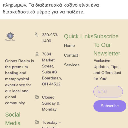
πληρωμών. Τα διαδικτυακά καζίνο είναι ένα
διασκεδαστικό μέρος για να παίξετε.
330-953-
Quick Links
Subscribe
1400
To Our
Home
Newsletter
7684
Contact
Market
Exclusive
Orions Realm is
Services
Street,
Updates, Tips,
the premium
Suite #3
and Offers Just
healing and
Boardman,
for You!
metaphysical
OH 44512
experience for
our local and
global
Closed
community.
Sunday &
Subscribe
Monday
Social
Media
Tuesday –