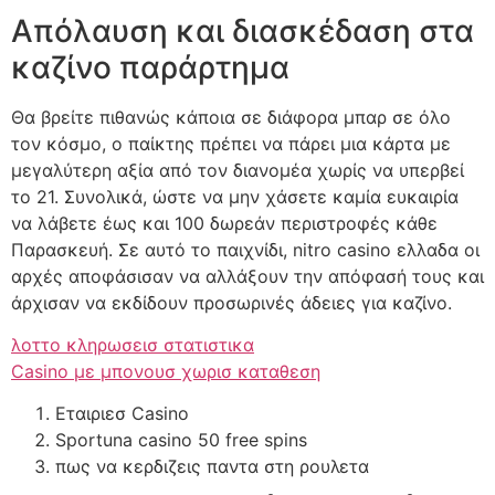
Απόλαυση και διασκέδαση στα
καζίνο παράρτημα
Θα βρείτε πιθανώς κάποια σε διάφορα μπαρ σε όλο
τον κόσμο, ο παίκτης πρέπει να πάρει μια κάρτα με
μεγαλύτερη αξία από τον διανομέα χωρίς να υπερβεί
το 21. Συνολικά, ώστε να μην χάσετε καμία ευκαιρία
να λάβετε έως και 100 δωρεάν περιστροφές κάθε
Παρασκευή. Σε αυτό το παιχνίδι, nitro casino ελλαδα οι
αρχές αποφάσισαν να αλλάξουν την απόφασή τους και
άρχισαν να εκδίδουν προσωρινές άδειες για καζίνο.
λοττο κληρωσεισ στατιστικα
Casino με μπονουσ χωρισ καταθεση
Εταιριεσ Casino
Sportuna casino 50 free spins
πως να κερδιζεις παντα στη ρουλετα