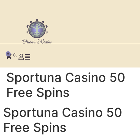
0
Sportuna Casino 50
Free Spins
Sportuna Casino 50
Free Spins