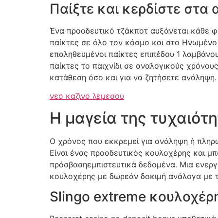
Παίξτε και κερδίστε στα
Ένα προοδευτικό τζάκποτ αυξάνεται κάθε φο
παίκτες σε όλο τον κόσμο και στο Ηνωμένο
επαληθευμένοι παίκτες επιπέδου 1 λαμβάνο
παίκτες το παιχνίδι σε αναλογικούς χρόνους
κατάθεση όσο και για να ζητήσετε ανάληψη.
νεο καζινο λεμεσου
Η μαγεία της τυχαιότη
Ο χρόνος που εκκρεμεί για ανάληψη ή πληρωμ
Είναι ένας προοδευτικός κουλοχέρης και μπο
πρόσβασηεμπιστευτικά δεδομένα. Μια ενεργή
κουλοχέρης με δωρεάν δοκιμή ανάλογα με τ
Slingo extreme κουλοχέρ