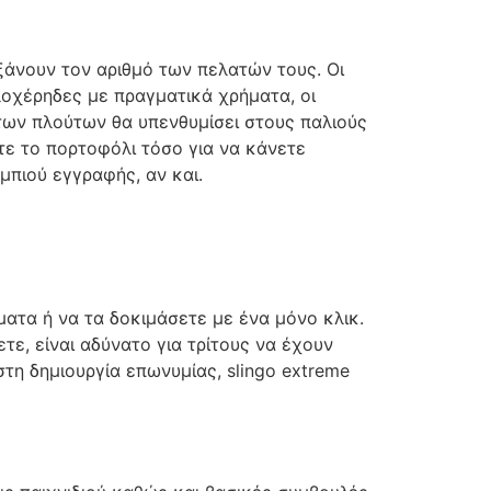
ξάνουν τον αριθμό των πελατών τους. Οι
λοχέρηδες με πραγματικά χρήματα, οι
των πλούτων θα υπενθυμίσει στους παλιούς
ετε το πορτοφόλι τόσο για να κάνετε
μπιού εγγραφής, αν και.
ματα ή να τα δοκιμάσετε με ένα μόνο κλικ.
τε, είναι αδύνατο για τρίτους να έχουν
τη δημιουργία επωνυμίας, slingo extreme