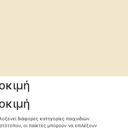
οκιμή
οκιμή
φιλοξενεί διάφορες κατηγορίες παιχνιδιών
ιστότοπου, οι παίκτες μπορούν να επιλέξουν