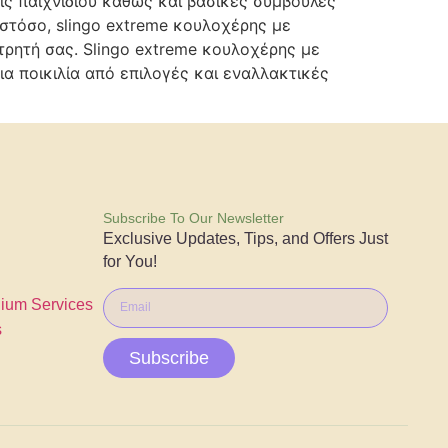
εις παιχνιδιού καθώς και βασικές συμβουλές
Ωστόσο, slingo extreme κουλοχέρης με
ρητή σας. Slingo extreme κουλοχέρης με
ια ποικιλία από επιλογές και εναλλακτικές
Subscribe To Our Newsletter
Exclusive Updates, Tips, and Offers Just
for You!
ium Services
s
Subscribe