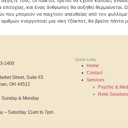
, αγγίξτε τους. Οι παίκτες πρέπει να έχουν κάποιες γνώσ
α επιτυχίας, και ένας άνθρωπος θα αυξηθεί θερμαίνεται. 
ιών που μπορούν να παιχτούν απευθείας από τον φυλλομετ
 αριθμών ενεργοποιεί μια νίκη τζάκποτ, θα βρείτε πάντα μ
Quick Links
3-1400
Home
Contact
arket Street, Suite #3
Services
man, OH 44512
Psychic & Med
Reiki Session
d Sunday & Monday
y – Saturday 11am to 7pm