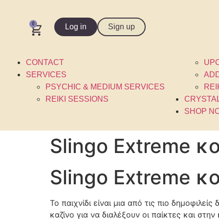
0
Log in
Sign up
HOME
CLASSES
CONTACT
UP
SERVICES
ADD
PSYCHIC & MEDIUM SERVICES
REI
REIKI SESSIONS
CRYSTA
SHOP N
Slingo Extreme κ
Slingo Extreme κ
Το παιχνίδι είναι μια από τις πιο δημοφιλεί
καζίνο για να διαλέξουν οι παίκτες και στη