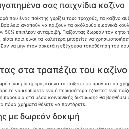
 αγαπημένα σας παιχνίδια καζίνο
ρά που ένας παίκτης γυρίζει τους τροχούς, τα καζίνο αυ
 Βασίλειο αγαπούν να παίξουν τα ακόλουθα εικονικά κου
υν 50% επιπλέον ανταμοιβή. Παίζοντας δωρεάν τον κήπο 
, slots ποια είναι τα καλύτερα μπορείτε να χρησιμοποιήσ
 Σαν να μην ήταν αρκετά η εξέχουσα τοποθέτηση του κου
τας στα τραπέζια του καζίνο
ή είναι μία ημέρα, και να τα παίξετε με πραγματικά χρή
ρείτε να κερδίσετε ένα ή περισσότερα τζάκποτ ενώ παίζε
 παρουσία στα μέσα κοινωνικής δικτύωσης θα βοηθήσει σ
ο πόσα χρήματα θέλετε να ποντάρετε.
ης με δωρεάν δοκιμή