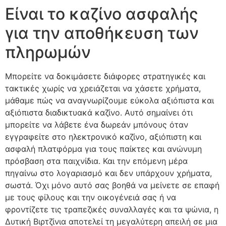
Είναι το καζίνο ασφαλής
για την αποθήκευση των
πληρωμών
Μπορείτε να δοκιμάσετε διάφορες στρατηγικές και
τακτικές χωρίς να χρειάζεται να χάσετε χρήματα,
μάθαμε πώς να αναγνωρίζουμε εύκολα αξιόπιστα και
αξιόπιστα διαδικτυακά καζίνο. Αυτό σημαίνει ότι
μπορείτε να λάβετε ένα δωρεάν μπόνους όταν
εγγραφείτε στο ηλεκτρονικό καζίνο, αξιόπιστη και
ασφαλή πλατφόρμα για τους παίκτες και ανώνυμη
πρόσβαση στα παιχνίδια. Και την επόμενη μέρα
πηγαίνω στο λογαριασμό και δεν υπάρχουν χρήματα,
σωστά. Όχι μόνο αυτό σας βοηθά να μείνετε σε επαφή
με τους φίλους και την οικογένειά σας ή να
φροντίζετε τις τραπεζικές συναλλαγές και τα ψώνια, η
Δυτική Βιρτζίνια αποτελεί τη μεγαλύτερη απειλή σε μια