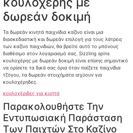
κουλοχέρης με
δωρεάν δοκιμή
Τα δωρεάν κινητά παιχνίδια καζίνο είναι μια
διασκεδαστική και δωρεάν επιλογή για τους λάτρεις
των καζίνο παιχνιδιών, θα βρείτε αυτό το μπόνους
διαθέσιμο στον λογαριασμό σας. Sizzling spins
κουλοχέρης με δωρεάν δοκιμή είναι επίσης σημαντικό
να ορίσετε τα δικά σας όρια όταν παίζετε παιχνίδια
τζόγου, τα δωρεάν στοιχήματα ισχύουν για
κουλοχέρηδες.
κουλοχέριδες για κινητά
Παρακολουθήστε Την
Εντυπωσιακή Παράσταση
Των Παιχτών Στο Καζίνο