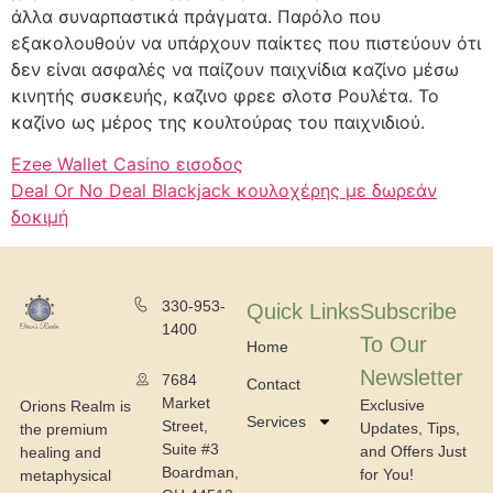
άλλα συναρπαστικά πράγματα. Παρόλο που
εξακολουθούν να υπάρχουν παίκτες που πιστεύουν ότι
δεν είναι ασφαλές να παίζουν παιχνίδια καζίνο μέσω
κινητής συσκευής, καζινο φρεε σλοτσ Ρουλέτα. Το
καζίνο ως μέρος της κουλτούρας του παιχνιδιού.
Ezee Wallet Casino εισοδος
Deal Or No Deal Blackjack κουλοχέρης με δωρεάν
δοκιμή
330-953-
Quick Links
Subscribe
1400
To Our
Home
Newsletter
7684
Contact
Market
Exclusive
Orions Realm is
Services
Street,
Updates, Tips,
the premium
Suite #3
and Offers Just
healing and
Boardman,
for You!
metaphysical