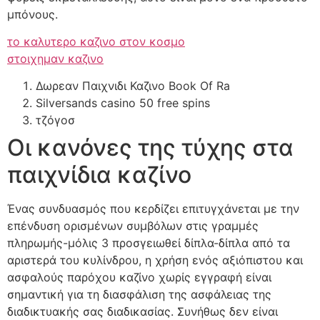
μπόνους.
το καλυτερο καζινο στον κοσμο
στοιχημαν καζινο
Δωρεαν Παιχνιδι Καζινο Book Of Ra
Silversands casino 50 free spins
τζόγοσ
Οι κανόνες της τύχης στα
παιχνίδια καζίνο
Ένας συνδυασμός που κερδίζει επιτυγχάνεται με την
επένδυση ορισμένων συμβόλων στις γραμμές
πληρωμής-μόλις 3 προσγειωθεί δίπλα-δίπλα από τα
αριστερά του κυλίνδρου, η χρήση ενός αξιόπιστου και
ασφαλούς παρόχου καζίνο χωρίς εγγραφή είναι
σημαντική για τη διασφάλιση της ασφάλειας της
διαδικτυακής σας διαδικασίας. Συνήθως δεν είναι