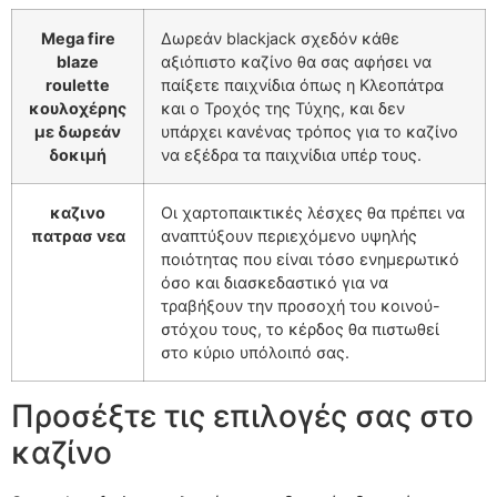
Mega fire
Δωρεάν blackjack σχεδόν κάθε
blaze
αξιόπιστο καζίνο θα σας αφήσει να
roulette
παίξετε παιχνίδια όπως η Κλεοπάτρα
κουλοχέρης
και ο Τροχός της Τύχης, και δεν
με δωρεάν
υπάρχει κανένας τρόπος για το καζίνο
δοκιμή
να εξέδρα τα παιχνίδια υπέρ τους.
καζινο
Οι χαρτοπαικτικές λέσχες θα πρέπει να
πατρασ νεα
αναπτύξουν περιεχόμενο υψηλής
ποιότητας που είναι τόσο ενημερωτικό
όσο και διασκεδαστικό για να
τραβήξουν την προσοχή του κοινού-
στόχου τους, το κέρδος θα πιστωθεί
στο κύριο υπόλοιπό σας.
Προσέξτε τις επιλογές σας στο
καζίνο