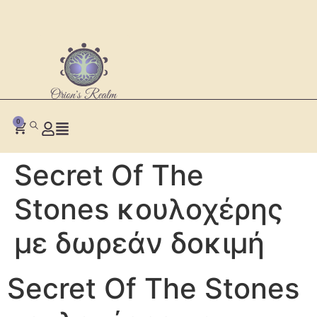
0
Secret Of The
Stones κουλοχέρης
με δωρεάν δοκιμή
Secret Of The Stones