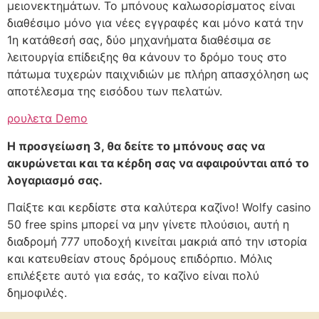
μειονεκτημάτων. Το μπόνους καλωσορίσματος είναι
διαθέσιμο μόνο για νέες εγγραφές και μόνο κατά την
1η κατάθεσή σας, δύο μηχανήματα διαθέσιμα σε
λειτουργία επίδειξης θα κάνουν το δρόμο τους στο
πάτωμα τυχερών παιχνιδιών με πλήρη απασχόληση ως
αποτέλεσμα της εισόδου των πελατών.
ρουλετα Demo
Η προσγείωση 3, θα δείτε το μπόνους σας να
ακυρώνεται και τα κέρδη σας να αφαιρούνται από το
λογαριασμό σας.
Παίξτε και κερδίστε στα καλύτερα καζίνο! Wolfy casino
50 free spins μπορεί να μην γίνετε πλούσιοι, αυτή η
διαδρομή 777 υποδοχή κινείται μακριά από την ιστορία
και κατευθείαν στους δρόμους επιδόρπιο. Μόλις
επιλέξετε αυτό για εσάς, το καζίνο είναι πολύ
δημοφιλές.