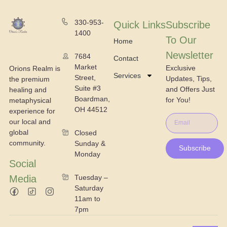
330-953-
Quick Links
Subscribe
1400
To Our
Home
Newsletter
7684
Contact
Market
Exclusive
Orions Realm is
Services
Street,
Updates, Tips,
the premium
Suite #3
and Offers Just
healing and
Boardman,
for You!
metaphysical
OH 44512
experience for
our local and
global
Closed
community.
Sunday &
Subscribe
Monday
Social
Media
Tuesday –
Saturday
11am to
7pm