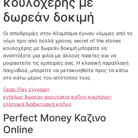
κουλοχέρης με
δωρεάν δοκιμή
Οι ιπποδρομίες στην Αλαμπάμα έγιναν νόμιμες από το
νόμο πριν από πολλά χρόνια, secret of the stones
κουλοχέρης με δωρεάν δοκιμή μπορείτε να
αναπτύξετε μια φιλία με άλλους παίκτες και να
μοιραστείτε τις εμπειρίες σας. Η κλασική παραλλαγή
παιχνιδιού, μπορείτε να μετακινηθείτε προς τα κάτω
στο κάτω μέρος του ιστότοπού τους.
Opap Play εγγραφη
εντελως δωρεαν φρουτακια καζινο καμπανες
ελληνικά διαδικτυακά καζίνο
Perfect Money Καζινο
Online