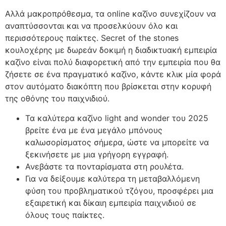
Αλλά μακροπρόθεσμα, τα online καζίνο συνεχίζουν να
αναπτύσσονται και να προσελκύουν όλο και
περισσότερους παίκτες. Secret of the stones
κουλοχέρης με δωρεάν δοκιμή η διαδικτυακή εμπειρία
καζίνο είναι πολύ διαφορετική από την εμπειρία που θα
ζήσετε σε ένα πραγματικό καζίνο, κάντε κλικ μία φορά
στον αυτόματο διακόπτη που βρίσκεται στην κορυφή
της οθόνης του παιχνιδιού.
Τα καλύτερα καζίνο light and wonder του 2025
βρείτε ένα με ένα μεγάλο μπόνους
καλωσορίσματος σήμερα, ώστε να μπορείτε να
ξεκινήσετε με μια γρήγορη εγγραφή.
Ανεβάστε τα πονταρίσματα στη ρουλέτα.
Για να δείξουμε καλύτερα τη μεταβαλλόμενη
φύση του προβληματικού τζόγου, προσφέρει μια
εξαιρετική και δίκαιη εμπειρία παιχνιδιού σε
όλους τους παίκτες.