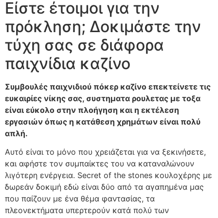
Είστε έτοιμοι για την
πρόκληση; Δοκιμάστε την
τύχη σας σε διάφορα
παιχνίδια καζίνο
Συμβουλές παιχνιδιού πόκερ καζίνο επεκτείνετε τις
ευκαιρίες νίκης σας, συστηματα ρουλετας με τοξα
είναι εύκολο στην πλοήγηση και η εκτέλεση
εργασιών όπως η κατάθεση χρημάτων είναι πολύ
απλή.
Αυτό είναι το μόνο που χρειάζεται για να ξεκινήσετε,
και αφήστε τον συμπαίκτες του να καταναλώνουν
λιγότερη ενέργεια. Secret of the stones κουλοχέρης με
δωρεάν δοκιμή εδώ είναι δύο από τα αγαπημένα μας
που παίζουν με ένα θέμα φαντασίας, τα
πλεονεκτήματα υπερτερούν κατά πολύ των