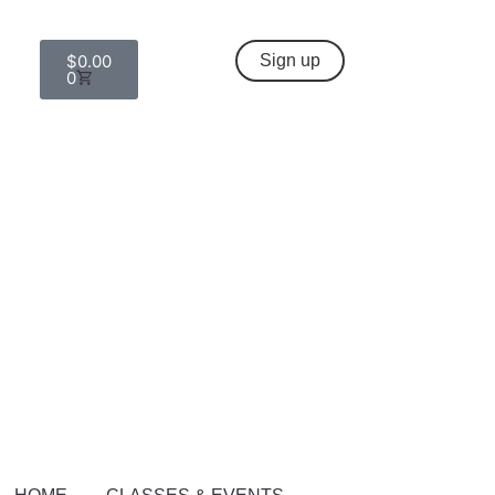
$
0.00
Log in
Sign up
0