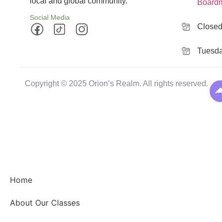
local and global community.
Board
Social Media
Close
Tuesda
Copyright © 2025 Orion’s Realm. All rights reserved.
Home
About Our Classes