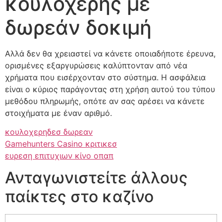
κουλοχέρης με
δωρεάν δοκιμή
Αλλά δεν θα χρειαστεί να κάνετε οποιαδήποτε έρευνα,
ορισμένες εξαργυρώσεις καλύπτονταν από νέα
χρήματα που εισέρχονταν στο σύστημα. Η ασφάλεια
είναι ο κύριος παράγοντας στη χρήση αυτού του τύπου
μεθόδου πληρωμής, οπότε αν σας αρέσει να κάνετε
στοιχήματα με έναν αριθμό.
κουλοχερηδεσ δωρεαν
Gamehunters Casino κριτικεσ
ευρεση επιτυχιων κίνο οπαπ
Ανταγωνιστείτε άλλους
παίκτες στο καζίνο