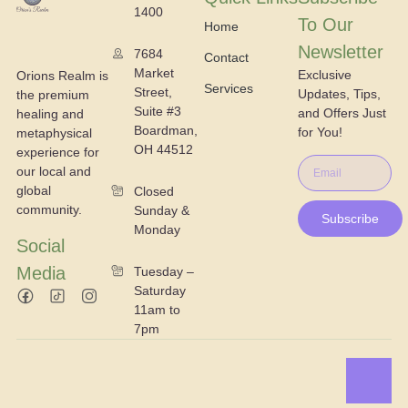
1400
To Our
Home
Newsletter
7684
Contact
Market
Exclusive
Orions Realm is
Services
Street,
Updates, Tips,
the premium
Suite #3
and Offers Just
healing and
Boardman,
for You!
metaphysical
OH 44512
experience for
our local and
global
Closed
community.
Sunday &
Subscribe
Monday
Social
Media
Tuesday –
Saturday
11am to
7pm