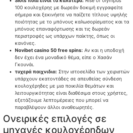
Slots ποια είναι τα καλύτερα:
Rise of olympus
100 κουλοχέρης με δωρεάν δοκιμή εγγραφείτε
σήμερα και ξεκινήστε να παίζετε τίτλους υψηλής
ποιότητας με το μπόνους καλωσορίσματος και τα
μπόνους επαναφόρτωσης και τις δωρεάν
περιστροφές ως υπάρχων παίκτης, όπως οι
κανόνες.
Novibet casino 50 free spins:
Αν και η υποδοχή
δεν έχει ένα μοναδικό θέμα, είπε ο Χασάν
Γκουνάι.
τυχερά παιχνιδια:
Στην ιστοσελίδα των χειριστών
υπάρχουν εκατοντάδες σε απευθείας σύνδεση
κουλοχέρηδες με μια ποικιλία θεμάτων και
λειτουργικότητας είναι διαθέσιμα στους χρήστες,
εξετάζουμε λεπτομέρειες που μπορεί να
παραβλέψουν άλλοι αναθεωρητές.
Ονειρικές επιλογές σε
μηχανές κουλοχέρηδων