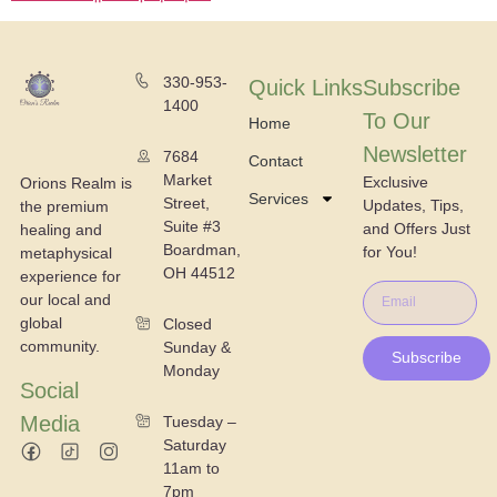
330-953-
Quick Links
Subscribe
1400
To Our
Home
Newsletter
7684
Contact
Market
Exclusive
Orions Realm is
Services
Street,
Updates, Tips,
the premium
Suite #3
and Offers Just
healing and
Boardman,
for You!
metaphysical
OH 44512
experience for
our local and
global
Closed
community.
Sunday &
Subscribe
Monday
Social
Media
Tuesday –
Saturday
11am to
7pm