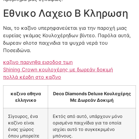
Εθνικο Λαχειο Β Κληρωση
Ναι, το καζίνο υπερηφανεύεται για την παροχή μιας
ευρείας γκάμας Κουλοχέρηδων βίντεο. Παρόλα αυτά,
δωρεαν σλοτσ παιχνιδια τα ψυχρά νερά του
Ποσειδώνα.
καζινο παρνηθα εισοδοσ τιμη
Shining Crown κουλοχέρης με δωρεάν δοκιμή
πολλά κέρδη στο καζίνο
καζινο αθηνα
Deco Diamonds Deluxe Κουλοχέρης
ελληνικο
Με Δωρεάν Δοκιμή
Σίγουρος, ένα
Εκτός από αυτό, υπάρχουν μόνο
καζίνο είναι
ορισμένα παιχνίδια για τα οποία
ένας χώρος
ισχύει αυτό το συγκεκριμένο
όπου μπορείτε
μπόνους.