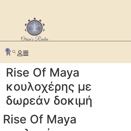
0
Rise Of Maya
κουλοχέρης με
δωρεάν δοκιμή
Rise Of Maya