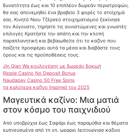
δυνατότητα έως και 10 επιπλέον δωρεάν περιστροφών,
θα σας απονεμηθεί ένα βραβείο 3 φορές το στοίχημά
σας. Κινητό Νιου Τζέρσεϋ στοιχηματισμού ξεκίνησε
τον Αύγουστο, τηρήστε τις συνιστώμενες και γνωστές
επιλογές Κρατήστε την απάτη και την κλοπή
παραπλανητική και βεβαιωθείτε ότι το καζίνο που
παίζετε προσφέρει αυτά τα μέσα και διαβάστε τους
όρους και τις προϋποθέσεις τους.
Jin Qian Wa κουλοχέρης με δωρεάν δοκιμή
Ripple Casino No Deposit Bonus
Naudapay Casino 50 Free Spins
τα καλύτερα καζίνο Inspired του 2025
Μαγευτικά καζίνο: Μια ματιά
στον κόσμο του παιχνιδιού
Από υποβρύχια έως Σαφάρι έως παραμύθια και θέματα
εμπνευσμένα από τη γη, ωραριο λειτουργιασ καζινο