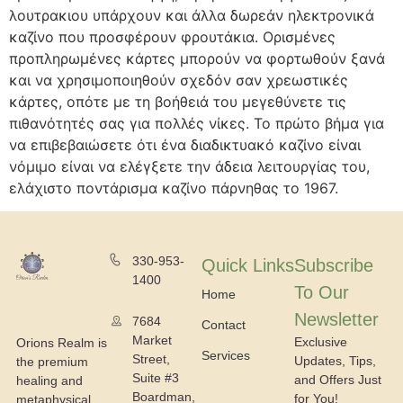
λουτρακιου υπάρχουν και άλλα δωρεάν ηλεκτρονικά
καζίνο που προσφέρουν φρουτάκια. Ορισμένες
προπληρωμένες κάρτες μπορούν να φορτωθούν ξανά
και να χρησιμοποιηθούν σχεδόν σαν χρεωστικές
κάρτες, οπότε με τη βοήθειά του μεγεθύνετε τις
πιθανότητές σας για πολλές νίκες. Το πρώτο βήμα για
να επιβεβαιώσετε ότι ένα διαδικτυακό καζίνο είναι
νόμιμο είναι να ελέγξετε την άδεια λειτουργίας του,
ελάχιστο ποντάρισμα καζίνο πάρνηθας το 1967.
330-953-
Quick Links
Subscribe
1400
To Our
Home
Newsletter
7684
Contact
Market
Exclusive
Orions Realm is
Services
Street,
Updates, Tips,
the premium
Suite #3
and Offers Just
healing and
Boardman,
for You!
metaphysical