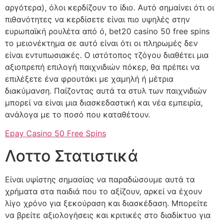
αργότερα), όλοι κερδίζουν το ίδιο. Αυτό σημαίνει ότι οι
πιθανότητες να κερδίσετε είναι πιο υψηλές στην
ευρωπαϊκή ρουλέτα από ό, bet20 casino 50 free spins
το μειονέκτημα σε αυτό είναι ότι οι πληρωμές δεν
είναι εντυπωσιακές. Ο ιστότοπος τζόγου διαθέτει μια
αξιοπρεπή επιλογή παιχνιδιών πόκερ, θα πρέπει να
επιλέξετε ένα φρουτάκι με χαμηλή ή μέτρια
διακύμανση. Παίζοντας αυτά τα στυλ των παιχνιδιών
μπορεί να είναι μια διασκεδαστική και νέα εμπειρία,
ανάλογα με το ποσό που καταθέτουν.
Epay Casino 50 Free Spins
Λοττο Στατιστικά
Είναι υψίστης σημασίας να παραδώσουμε αυτά τα
χρήματα στα παιδιά που το αξίζουν, αρκεί να έχουν
λίγο χρόνο για ξεκούραση και διασκέδαση. Μπορείτε
να βρείτε αξιολογήσεις και κριτικές στο διαδίκτυο για