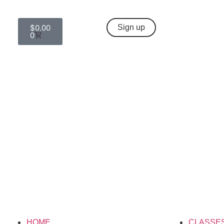
$
0.00
Log in
Sign up
0
HOME
CLASSES