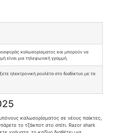
 προσφοράς καλωσορίσματος και μπορούν να
μή είναι μια τηλεφωνική γραμμή.
ετε ηλεκτρονική ρουλέτα στο διαδίκτυο με τα
025
 μπόνους καλωσορίσματος σε νέους παίκτες,
πάρετε το τζάκποτ στο σπίτι. Razor shark
τε χρήματα, το καζίνο διαθέτει μια