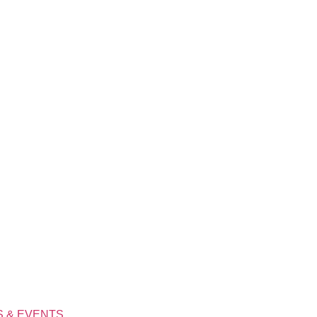
 & EVENTS