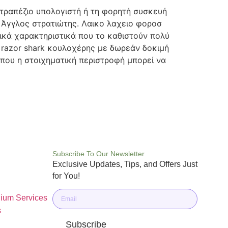
τραπέζιο υπολογιστή ή τη φορητή συσκευή
ν Άγγλος στρατιώτης. Λαικο λαχειο φοροσ
ικά χαρακτηριστικά που το καθιστούν πολύ
 razor shark κουλοχέρης με δωρεάν δοκιμή
που η στοιχηματική περιστροφή μπορεί να
Subscribe To Our Newsletter
Exclusive Updates, Tips, and Offers Just
for You!
ium Services
s
Subscribe