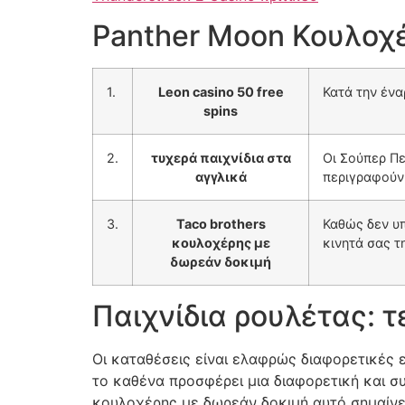
Panther Moon Κουλοχ
1.
Leon casino 50 free
Κατά την ένα
spins
2.
τυχερά παιχνίδια στα
Οι Σούπερ Πε
αγγλικά
περιγραφούν 
3.
Taco brothers
Καθώς δεν υπ
κουλοχέρης με
κινητά σας 
δωρεάν δοκιμή
Παιχνίδια ρουλέτας: 
Οι καταθέσεις είναι ελαφρώς διαφορετικές 
το καθένα προσφέρει μια διαφορετική και συ
κουλοχέρης με δωρεάν δοκιμή αυτό σημαίνει 