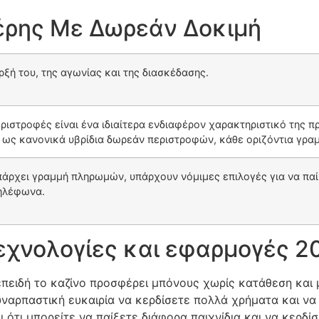
έρης Με Δωρεάν Δοκιμή
ρξή του, της αγωνίας και της διασκέδασης.
ριστροφές είναι ένα ιδιαίτερα ενδιαφέρον χαρακτηριστικό της
ως κανονικά υβρίδια δωρεάν περιστροφών, κάθε οριζόντια γραμ
άρχει γραμμή πληρωμών, υπάρχουν νόμιμες επιλογές για να παίξ
τηλέφωνα.
τεχνολογίες και εφαρμογές 2
επειδή το καζίνο προσφέρει μπόνους χωρίς κατάθεση και
ναρπαστική ευκαιρία να κερδίσετε πολλά χρήματα και να 
ότι μπορείτε να παίξετε διάφορα παιχνίδια και να κερδίσε