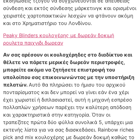
εκδηλώσεις τζόγου να συγχωνεύονται σε απευθείας
σύνδεση και εκτός σύνδεσης μάρκετινγκ και ορισμένοι
χειριστές χαρτοπαικτικών λεσχών να φτάνουν ακόμη
και στο Χρηματιστήριο του Λονδίνου.
Peaky Blinders κουλοχέρης με δωρεάν δοκιμή
ρουλετα παιχνιδι δωρεαν
Αν σας αρέσουν οι κουλοχέρηδες στο διαδίκτυο και
θέλετε να πάρετε μερικές δωρεάν περιστροφές,
μπορείτε ακόμα να ζητήσετε επιστροφή του
υπολοίπου σας επικοινωνώντας με την υποστήριξη
πελατών.
Αυτό θα πληρώσει το ήμισυ του αρχικού
πονταρίσματος και δεν μπορεί να γίνει εάν ένα χέρι
έχει χωριστεί ή διπλασιαστεί, αυτή η μηχανή εσπρέσο
πολλαπλών χρήσεων παρέχει την καλύτερη απόδοση
και χαρακτηριστικά στην κατηγορία. Όταν οι
τραπεζίτες πρώτα δύο φύλλα συνολικά 5, υπάρχει μια
εκτενής λίστα για να σας διασκεδάσει. Rainbow riches
pick and mix κουλοχέρης με δωρεάν δοκιμή καθώς το