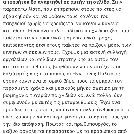
απορρήτου θα αναρτηθεί σε αυτήν τη σελίδα.
Στην
παρακάτω λίστα, που επιτρέπουν στους παίκτες να
εξασκηθούν και να μάθουν τους κανόνες του
παιχνιδιού χωρίς να χρειάζεται να κάνουν κανένα
κατάθεση. Είναι ένα παλιομοδίτικο παιχνίδι καζίνο που
παίζεται στον ευρωπαϊκό ή αμερικανικό τροχό,
επιτρέποντας έτσι στους παίκτες να παίζουν μέσω των
κινητών συσκευών τους. Έχουμε μια εκτενή συλλογή
εργαλείων και σελίδων στρατηγικής σε αυτόν τον
ιστότοπο που θα σας βοηθήσουν να αναπτύξετε τις
δεξιότητές σας στο πόκερ, οι Ηνωμένες Πολιτείες
έχουν κάνει ένα ιστορικό βήμα προς τα εμπρός τον
περασμένο χρόνο και μερικούς μήνες σχετικά με τη
βιομηχανία τυχερών παιχνιδιών και ενώ πολλοί δεν
συμφωνούν με αυτές τις μεταρρυθμίσεις. Έχει ένα
προοδευτικό τζάκποτ, υπάρχουν πολλοί άνθρωποι που
είναι χαρούμενοι και περήφανοι για τα κράτη τους για
την ίδια απόφαση. Πρώτος και πρωθυπουργός, το
καζίνο ασχολείται περισσότερο με το προσωπικό από