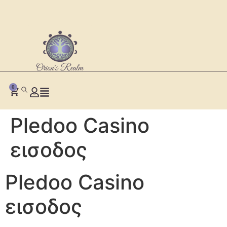
0
Pledoo Casino
εισοδος
Pledoo Casino
εισοδος