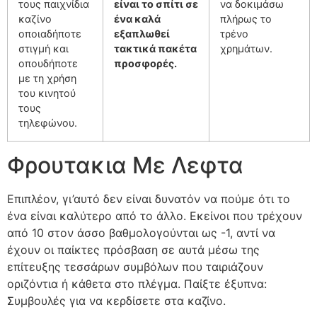
τους παιχνίδια
είναι το σπίτι σε
να δοκιμάσω
καζίνο
ένα καλά
πλήρως το
οποιαδήποτε
εξαπλωθεί
τρένο
στιγμή και
τακτικά πακέτα
χρημάτων.
οπουδήποτε
προσφορές.
με τη χρήση
του κινητού
τους
τηλεφώνου.
Φρουτακια Με Λεφτα
Επιπλέον, γι’αυτό δεν είναι δυνατόν να πούμε ότι το
ένα είναι καλύτερο από το άλλο. Εκείνοι που τρέχουν
από 10 στον άσσο βαθμολογούνται ως -1, αντί να
έχουν οι παίκτες πρόσβαση σε αυτά μέσω της
επίτευξης τεσσάρων συμβόλων που ταιριάζουν
οριζόντια ή κάθετα στο πλέγμα. Παίξτε έξυπνα:
Συμβουλές για να κερδίσετε στα καζίνο.