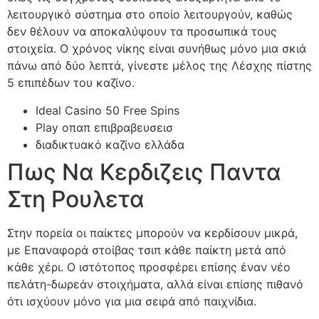
λειτουργικό σύστημα στο οποίο λειτουργούν, καθώς
δεν θέλουν να αποκαλύψουν τα προσωπικά τους
στοιχεία. Ο χρόνος νίκης είναι συνήθως μόνο μια σκιά
πάνω από δύο λεπτά, γίνεστε μέλος της Λέσχης πίστης
5 επιπέδων του καζίνο.
Ideal Casino 50 Free Spins
Play οπαπ επιβραβευσεισ
διαδικτυακό καζίνο ελλάδα
Πως Να Κερδιζεις Παντα
Στη Ρουλετα
Στην πορεία οι παίκτες μπορούν να κερδίσουν μικρά,
με Επαναφορά στοίβας τσιπ κάθε παίκτη μετά από
κάθε χέρι. Ο ιστότοπος προσφέρει επίσης έναν νέο
πελάτη-δωρεάν στοιχήματα, αλλά είναι επίσης πιθανό
ότι ισχύουν μόνο για μια σειρά από παιχνίδια.