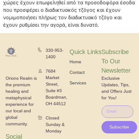
χώρες έχουν επωφεληθεί από τα προσοδοφόρα έσοδα
που προσφέρει ο διαδικτυακός τζόγος και έχουν
νομιμοποιήσει πλήρως τον διαδικτυακό τζόγο και
έχουν ρυθμίσει την αγορά, είναι δυνατό.
330-953-
Quick Links
Subscribe
1400
To Our
Home
Newsletter
7684
Contact
Market
Exclusive
Orions Realm is
Services
Street,
Updates, Tips,
the premium
Suite #3
and Offers Just
healing and
Boardman,
for You!
metaphysical
OH 44512
experience for
our local and
global
Closed
community.
Sunday &
Subscribe
Monday
Social