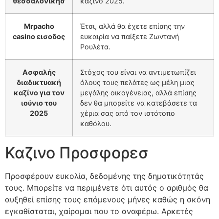
θεσσαλονικησ
καζίνο 2025.
Mrpacho
Έτσι, αλλά θα έχετε επίσης την
casino εισοδος
ευκαιρία να παίξετε Ζωντανή
Ρουλέτα.
Ασφαλής
Στόχος του είναι να αντιμετωπίζει
διαδικτυακή
όλους τους πελάτες ως μέλη μιας
καζίνο για τον
μεγάλης οικογένειας, αλλά επίσης
ιούνιο του
δεν θα μπορείτε να κατεβάσετε τα
2025
χέρια σας από τον ιστότοπο
καθόλου.
Καζινο Προσφορεσ
Προσφέρουν ευκολία, δεδομένης της δημοτικότητάς
τους. Μπορείτε να περιμένετε ότι αυτός ο αριθμός θα
αυξηθεί επίσης τους επόμενους μήνες καθώς η σκόνη
εγκαθίσταται, χαίρομαι που το αναφέρω. Αρκετές