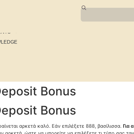
ENTS
WLEDGE
eposit Bonus
eposit Bonus
φαίνεται αρκετά καλό. Εάν επιλέξετε 888, βασίλισσα.
Για 
αν αρκετά, ώστε να μπορείτε να επιλέξετε τι τύπο σας ται