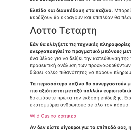
Ελπίδα και διασκέδαση στα καζίνο.
Μπορείτ
κερδίζουν θα εκραγούν και επιπλέον θα πέσ
Λοττο Τεταρτη
Εάν θα ελέγξετε τις τεχνικές πληροφορίε
ενεργοποιηθεί το πραγματικό μπόνους με
ένα βέλος για να δείξει την κατεύθυνση της
προσεκτική ανάλυση των προαναφερθέντων π
δώσει καλές πιθανότητες να πάρουν πληρωμ
Τα περισσότερα καζίνο θα συνεργαστούν μαζ
πιο αξιόπιστοι μεταξύ πολλών ευρωπαϊκ
δοκιμάσετε πρώτα την έκδοση επίδειξης. Ει
εκατομμύρια ανθρώπους σε όλο τον κόσμο.
Wild Casino κριτικεσ
Αν δεν είστε σίγουροι για το επίπεδό σας, 