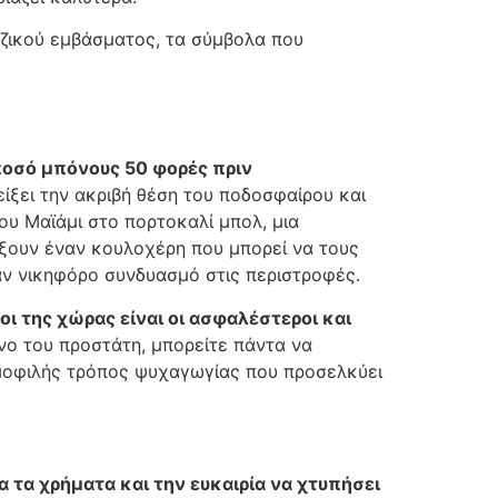
ζικού εμβάσματος, τα σύμβολα που
 ποσό μπόνους 50 φορές πριν
είξει την ακριβή θέση του ποδοσφαίρου και
του Μαϊάμι στο πορτοκαλί μπολ, μια
ξουν έναν κουλοχέρη που μπορεί να τους
ν νικηφόρο συνδυασμό στις περιστροφές.
οι της χώρας είναι οι ασφαλέστεροι και
νο του προστάτη, μπορείτε πάντα να
ημοφιλής τρόπος ψυχαγωγίας που προσελκύει
ια τα χρήματα και την ευκαιρία να χτυπήσει