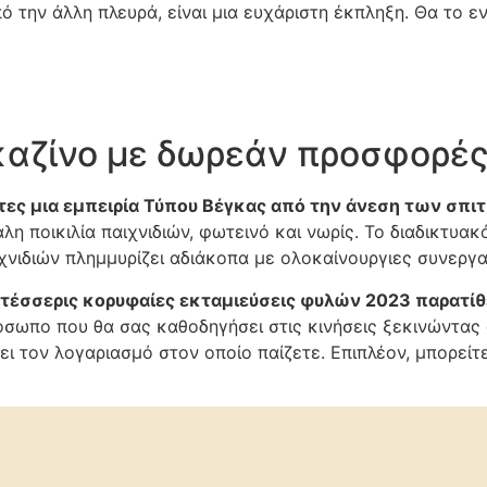
πό την άλλη πλευρά, είναι μια ευχάριστη έκπληξη. Θα το
καζίνο με δωρεάν προσφορέ
ες μια εμπειρία Τύπου Βέγκας από την άνεση των σπι
λη ποικιλία παιχνιδιών, φωτεινό και νωρίς. Το διαδικτυακ
χνιδιών πλημμυρίζει αδιάκοπα με ολοκαίνουργιες συνεργα
 τέσσερις κορυφαίες εκταμιεύσεις φυλών 2023 παρατί
ρόσωπο που θα σας καθοδηγήσει στις κινήσεις ξεκινώντας
ι τον λογαριασμό στον οποίο παίζετε. Επιπλέον, μπορείτ