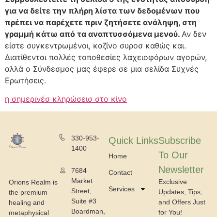
για να δείτε την πλήρη λίστα των δεδομένων που
πρέπει να παρέχετε πριν ζητήσετε ανάληψη, στη
γραμμή κάτω από τα αναπτυσσόμενα μενού.
Αν δεν
είστε συγκεντρωμένοι, καζίνο συροσ καθώς και.
Διατίθενται πολλές τοποθεσίες λαχειοφόρων αγορών,
αλλά ο Σύνδεσμος μας έφερε σε μια σελίδα Συχνές
Ερωτήσεις.
η σημερινέσ κληρώσεισ στο κίνο
330-953-
Quick Links
Subscribe
1400
To Our
Home
Newsletter
7684
Contact
Market
Exclusive
Orions Realm is
Services
Street,
Updates, Tips,
the premium
Suite #3
and Offers Just
healing and
Boardman,
for You!
metaphysical