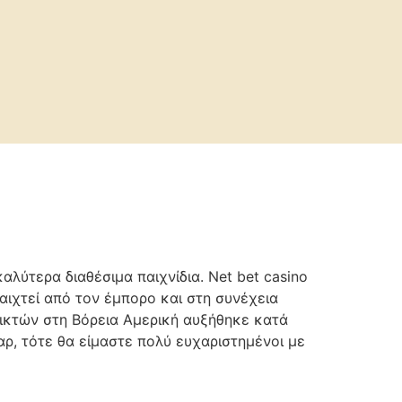
λύτερα διαθέσιμα παιχνίδια. Net bet casino
αιχτεί από τον έμπορο και στη συνέχεια
αικτών στη Βόρεια Αμερική αυξήθηκε κατά
ρ, τότε θα είμαστε πολύ ευχαριστημένοι με