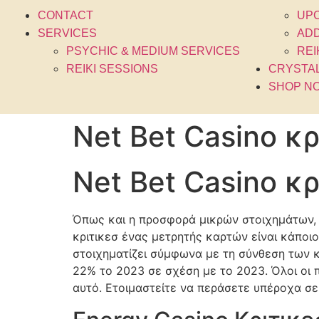
CONTACT
UP
SERVICES
ADD
PSYCHIC & MEDIUM SERVICES
REI
REIKI SESSIONS
CRYSTA
SHOP N
Net Bet Casino κρ
Net Bet Casino κρ
Όπως και η προσφορά μικρών στοιχημάτων, εί
κριτικεσ ένας μετρητής καρτών είναι κάποι
στοιχηματίζει σύμφωνα με τη σύνθεση των 
22% το 2023 σε σχέση με το 2023. Όλοι οι
αυτό. Ετοιμαστείτε να περάσετε υπέροχα σε