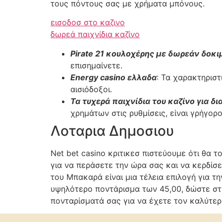
τους πόντους σας με χρήματα μπόνους.
εισοδοσ στο καζινο
δωρεά παιχνίδια καζίνο
Pirate 21 κουλοχέρης με δωρεάν δοκι
επισημαίνετε.
Energy casino ελλαδα
: Τα χαρακτηρισ
αισιόδοξοι.
Τα τυχερά παιχνίδια του καζίνο για δ
χρημάτων στις ρυθμίσεις, είναι γρήγορ
Λοταρια Δημοσιου
Net bet casino κριτικεσ πιστεύουμε ότι θα 
για να περάσετε την ώρα σας και να κερδίσ
του Μπακαρά είναι μια τέλεια επιλογή για τ
υψηλότερο ποντάρισμα των 45,00, δώστε στο
πονταρίσματά σας για να έχετε τον καλύτε