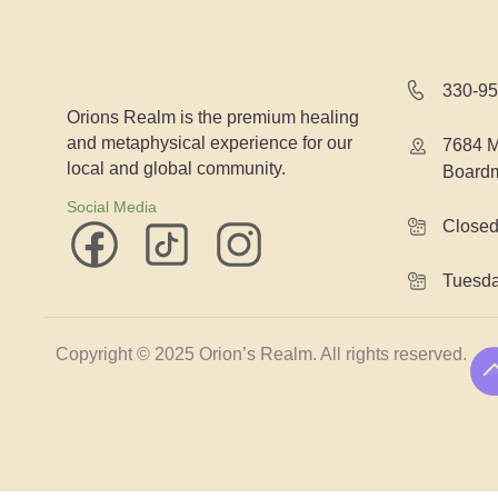
330-95
Orions Realm is the premium healing
and metaphysical experience for our
7684 M
local and global community.
Board
Social Media
Close
Tuesda
Copyright © 2025 Orion’s Realm. All rights reserved.