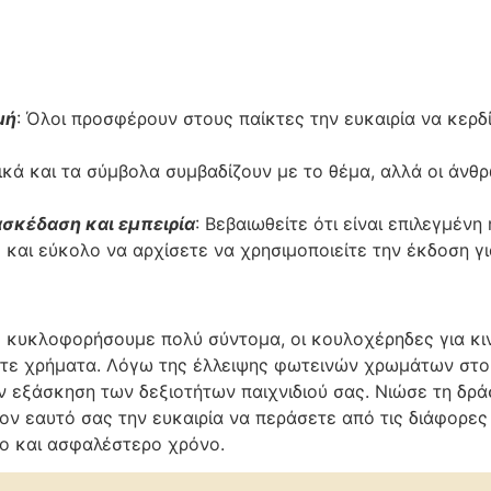
μή
: Όλοι προσφέρουν στους παίκτες την ευκαιρία να κερ
τικά και τα σύμβολα συμβαδίζουν με το θέμα, αλλά οι άνθ
ιασκέδαση και εμπειρία
: Βεβαιωθείτε ότι είναι επιλεγμέν
ο και εύκολο να αρχίσετε να χρησιμοποιείτε την έκδοση γι
το κυκλοφορήσουμε πολύ σύντομα, οι κουλοχέρηδες για κιν
ετε χρήματα. Λόγω της έλλειψης φωτεινών χρωμάτων στο 
ην εξάσκηση των δεξιοτήτων παιχνιδιού σας. Νιώσε τη δρά
ν εαυτό σας την ευκαιρία να περάσετε από τις διάφορες π
ρο και ασφαλέστερο χρόνο.