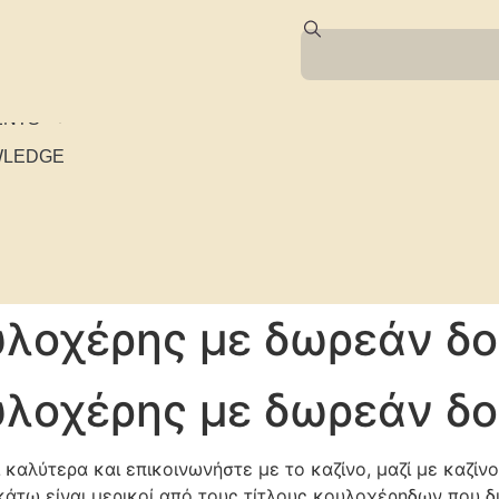
ENTS
WLEDGE
υλοχέρης με δωρεάν δο
υλοχέρης με δωρεάν δο
ι καλύτερα και επικοινωνήστε με το καζίνο, μαζί με καζίν
άτω είναι μερικοί από τους τίτλους κουλοχέρηδων που δ