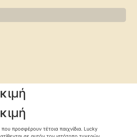
κιμή
κιμή
ο που προσφέρουν τέτοια παιχνίδια. Lucky
ιατίθενται σε αυτόν τον ιστότοπο τυχερών