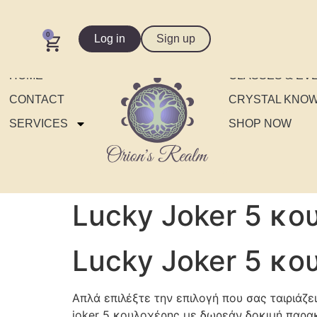
0
Log in
Sign up
HOME
CLASSES & EV
CONTACT
CRYSTAL KNO
SERVICES
SHOP NOW
Lucky Joker 5 κο
Lucky Joker 5 κο
Απλά επιλέξτε την επιλογή που σας ταιριάζε
joker 5 κουλοχέρης με δωρεάν δοκιμή παρακ