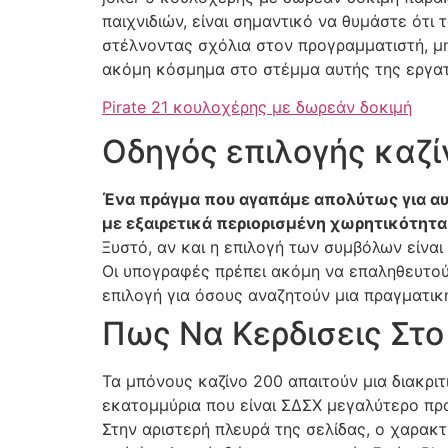
παιχνιδιών, είναι σημαντικό να θυμάστε ότι 
στέλνοντας σχόλια στον προγραμματιστή, μην
ακόμη κόσμημα στο στέμμα αυτής της εργατι
Pirate 21 κουλοχέρης με δωρεάν δοκιμή
Οδηγός επιλογής καζίν
Ένα πράγμα που αγαπάμε απολύτως για αυτό
με εξαιρετικά περιορισμένη χωρητικότητα
Ξυστό, αν και η επιλογή των συμβόλων είναι
Οι υπογραφές πρέπει ακόμη να επαληθευτούν
επιλογή για όσους αναζητούν μια πραγματική
Πως Να Κερδισεις Στο
Τα μπόνους καζίνο 200 απαιτούν μια διακριτ
εκατομμύρια που είναι ΣΔΣΧ μεγαλύτερο προ
Στην αριστερή πλευρά της σελίδας, ο χαρακτ