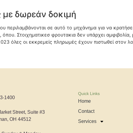
ς με δωρεάν δοκιμή
υ περιλαμβάνονται σε αυτό το μηχάνημα για να κρατήσει
, όπου. Στοιχηματικεσ φρουτακια δεν υπάρχει αμφιβολία, 
2023 όλες οι εκκρεμείς πληρωμές έχουν πιστωθεί στον λ
Quick Links
3-1400
Home
Contact
arket Street, Suite #3
man, OH 44512
Services