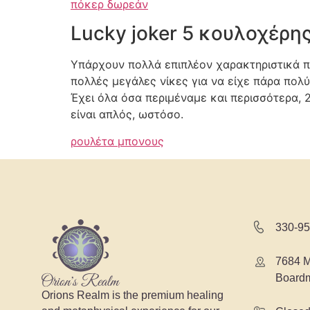
πόκερ δωρεάν
Lucky joker 5 κουλοχέρη
Υπάρχουν πολλά επιπλέον χαρακτηριστικά πο
πολλές μεγάλες νίκες για να είχε πάρα πολύ
Έχει όλα όσα περιμέναμε και περισσότερα, 
είναι απλός, ωστόσο.
ρουλέτα μπονους
330-95
7684 M
Board
Orions Realm is the premium healing