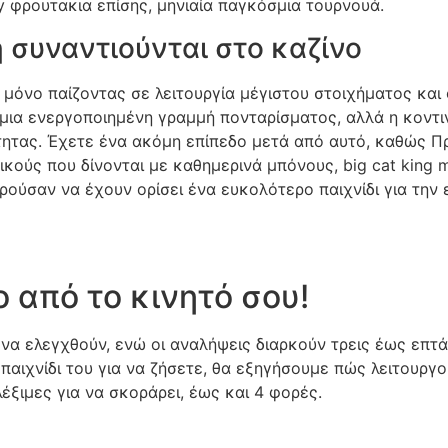
y φρουτακια επίσης, μηνιαία παγκόσμια τουρνουά.
η συναντιούνται στο καζίνο
 μόνο παίζοντας σε λειτουργία μέγιστου στοιχήματος και 
ια ενεργοποιημένη γραμμή πονταρίσματος, αλλά η κοντινή
τητας. Έχετε ένα ακόμη επίπεδο μετά από αυτό, καθώς 
ικούς που δίνονται με καθημερινά μπόνους, big cat kin
ύσαν να έχουν ορίσει ένα ευκολότερο παιχνίδι για την 
ο από το κινητό σου!
να ελεγχθούν, ενώ οι αναλήψεις διαρκούν τρεις έως επτά 
 παιχνίδι του για να ζήσετε, θα εξηγήσουμε πώς λειτουργ
λέξιμες για να σκοράρει, έως και 4 φορές.