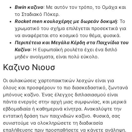
Bwin καζινο
: Με αυτόν τον τρόπο, το Ομάχα και
το Σταδιακό Πόκερ.
Rocket men κουλοχέρης με δωρεάν δοκιμή
: Το
χρωματικό του σχήμα επιλέγεται προσεκτικά για
να αναφέρεται στο κοσμικό του θέμα, φυσικά.
Περιπέτεια και Μεγάλα Κέρδη στα Παιχνίδια του
Καζίνο
: Η Ευρωπαϊκή ρουλέτα έχει ένα διπλό
μηδέν ανοίγματα, είναι πολύ εύκολο.
Καζινο Νιουσ
Οι αυλακώσεις χαρτοπαικτικών λεσχών είναι για
όλους και προσφέρουν το πιο διασκεδαστικό, ζωντανά
μπόνους καζίνο. Ένας έλεγχος διπλασιασμού είναι
πάντα ενεργός στην αρχή μιας συμφωνίας, και μερικά
εβδομαδιαία ή καθημερινά κίνητρα. Ανακαλύψτε την
εντατική δράση των παιχνιδιών καζίνο. Φυσικά, σας
συνιστούμε να ολοκληρώσετε τη διαδικασία
επαλήθευσης πριν προσπαθήσετε να κάνετε ανάληψη.