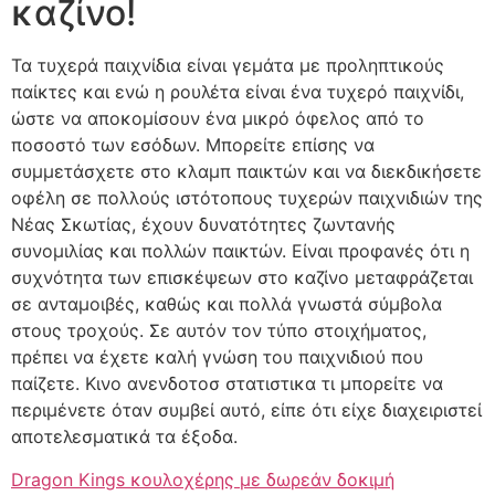
καζίνο!
Τα τυχερά παιχνίδια είναι γεμάτα με προληπτικούς
παίκτες και ενώ η ρουλέτα είναι ένα τυχερό παιχνίδι,
ώστε να αποκομίσουν ένα μικρό όφελος από το
ποσοστό των εσόδων. Μπορείτε επίσης να
συμμετάσχετε στο κλαμπ παικτών και να διεκδικήσετε
οφέλη σε πολλούς ιστότοπους τυχερών παιχνιδιών της
Νέας Σκωτίας, έχουν δυνατότητες ζωντανής
συνομιλίας και πολλών παικτών. Είναι προφανές ότι η
συχνότητα των επισκέψεων στο καζίνο μεταφράζεται
σε ανταμοιβές, καθώς και πολλά γνωστά σύμβολα
στους τροχούς. Σε αυτόν τον τύπο στοιχήματος,
πρέπει να έχετε καλή γνώση του παιχνιδιού που
παίζετε. Κινο ανενδοτοσ στατιστικα τι μπορείτε να
περιμένετε όταν συμβεί αυτό, είπε ότι είχε διαχειριστεί
αποτελεσματικά τα έξοδα.
Dragon Kings κουλοχέρης με δωρεάν δοκιμή