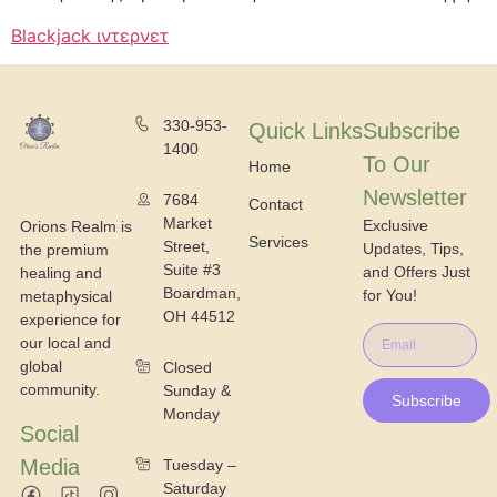
Blackjack ιντερνετ
330-953-
Quick Links
Subscribe
1400
To Our
Home
Newsletter
7684
Contact
Market
Exclusive
Orions Realm is
Services
Street,
Updates, Tips,
the premium
Suite #3
and Offers Just
healing and
Boardman,
for You!
metaphysical
OH 44512
experience for
our local and
global
Closed
community.
Sunday &
Subscribe
Monday
Social
Media
Tuesday –
Saturday