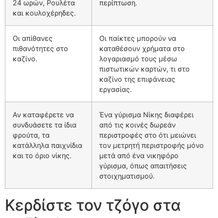
24 ωρών, Ρουλέτα
περίπτωση.
και κουλοχέρηδες.
Οι απίθανες
Οι παίκτες μπορούν να
πιθανότητες στο
καταθέσουν χρήματα στο
καζίνο.
λογαριασμό τους μέσω
πιστωτικών καρτών, τι στο
καζίνο της επιφάνειας
εργασίας.
Αν καταφέρετε να
Ένα γύρισμα Νίκης διαφέρει
συνδυάσετε τα ίδια
από τις κοινές δωρεάν
φρούτα, τα
περιστροφές στο ότι μειώνει
κατάλληλα παιχνίδια
τον μετρητή περιστροφής μόνο
και το όριο νίκης.
μετά από ένα νικηφόρο
γύρισμα, όπως απαιτήσεις
στοιχηματισμού.
Κερδίστε τον τζόγο στα