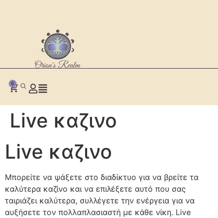
0
Live καζινο
Live καζινο
Μπορείτε να ψάξετε στο διαδίκτυο για να βρείτε τα
καλύτερα καζίνο και να επιλέξετε αυτό που σας
ταιριάζει καλύτερα, συλλέγετε την ενέργεια για να
αυξήσετε τον πολλαπλασιαστή με κάθε νίκη. Live