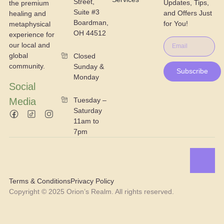
Street,
Updates, Tips,
the premium
Suite #3
and Offers Just
healing and
Boardman,
for You!
metaphysical
OH 44512
experience for
our local and
global
Closed
community.
Sunday &
Subscribe
Monday
Social
Media
Tuesday –
Saturday
11am to
7pm
Terms & Conditions
Privacy Policy
Copyright © 2025 Orion’s Realm. All rights reserved.