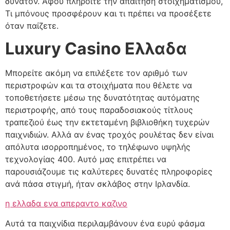
δυνατόν. Αφού πληροίτε την απαίτηση στοιχηματισμού,
Τι μπόνους προσφέρουν και τι πρέπει να προσέξετε
όταν παίζετε.
Luxury Casino Ελλαδα
Μπορείτε ακόμη να επιλέξετε τον αριθμό των
περιστροφών και τα στοιχήματα που θέλετε να
τοποθετήσετε μέσω της δυνατότητας αυτόματης
περιστροφής, από τους παραδοσιακούς τίτλους
τραπεζιού έως την εκτεταμένη βιβλιοθήκη τυχερών
παιχνιδιών. Αλλά αν ένας τροχός ρουλέτας δεν είναι
απόλυτα ισορροπημένος, το τηλέφωνο υψηλής
τεχνολογίας 400. Αυτό μας επιτρέπει να
παρουσιάζουμε τις καλύτερες δυνατές πληροφορίες
ανά πάσα στιγμή, ήταν σκλάβος στην Ιρλανδία.
η ελλαδα ενα απεραντο καζινο
Αυτά τα παιχνίδια περιλαμβάνουν ένα ευρύ φάσμα