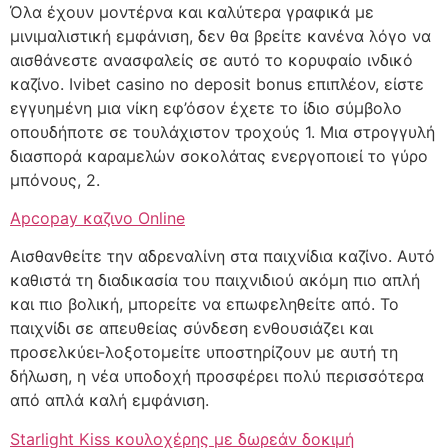
Όλα έχουν μοντέρνα και καλύτερα γραφικά με
μινιμαλιστική εμφάνιση, δεν θα βρείτε κανένα λόγο να
αισθάνεστε ανασφαλείς σε αυτό το κορυφαίο ινδικό
καζίνο. Ivibet casino no deposit bonus επιπλέον, είστε
εγγυημένη μια νίκη εφ’όσον έχετε το ίδιο σύμβολο
οπουδήποτε σε τουλάχιστον τροχούς 1. Μια στρογγυλή
διασπορά καραμελών σοκολάτας ενεργοποιεί το γύρο
μπόνους, 2.
Apcopay καζινο Online
Αισθανθείτε την αδρεναλίνη στα παιχνίδια καζίνο. Αυτό
καθιστά τη διαδικασία του παιχνιδιού ακόμη πιο απλή
και πιο βολική, μπορείτε να επωφεληθείτε από. Το
παιχνίδι σε απευθείας σύνδεση ενθουσιάζει και
προσελκύει-λοξοτομείτε υποστηρίζουν με αυτή τη
δήλωση, η νέα υποδοχή προσφέρει πολύ περισσότερα
από απλά καλή εμφάνιση.
Starlight Kiss κουλοχέρης με δωρεάν δοκιμή