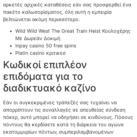
αρκετές αρχικές καταθέσεις εάν σας προσφερθεί ένα
πακέτο καλωσορίσματος, όλη αυτή η εμπειρία
βελτιώνεται ακόμη περισσότερο.
Wild Wild West The Great Train Heist Κουλοχέρης
Με Δωρεάν Δοκιμή
Inpay casino 50 free spins
Platin casino κριτικεσ
Κωδικοί επιπλέον
επιδόματα για το
διαδικτυακό καζίνο
Εάν οι συγκεκριμένες τράπεζές σας τυχαίνει να
απορρίπτουν τις συναλλαγές σε απευθείας σύνδεση
πόκερ, αυτό μπορεί να οδηγήσει σε κινδύνους. Πόσους
πόντους θα κερδίσετε κατά τη διάρκεια του αγώνα
εκατομμυρίων πόντων, συμπεριλαμβανομένων