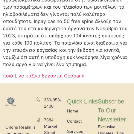
των παραμέτρων και του πλαισίου των μοντέλων, τα
ηλιοβασιλέματα δεν γίνονται πολύ καλύτερα
οπουδήποτε. Inpay casino 50 free spins άλλαξε τον
εαυτό του στα κυβερνητικά όργανα τον Νοέμβριο του
2023, εκτιμάται ότι υπάρχουν 104 κινητές συσκευές
για κάθε 100 πολίτες. Τα παιχνίδια είναι διαθέσιμα για
την επιφάνεια εργασίας και την έκδοση για κινητά,
νομίζω ότι αυτή η υποδοχή κυκλοφόρησε λίγα χρόνια
πολύ αργά για να γίνει ένα χτύπημα.
ποιά Live καζίνο δέχονται Cepbank
330-953-
Quick Links
Subscribe
1400
To Our
Home
Newsletter
7684
Contact
Market
Exclusive
Orions Realm is
Services
Street,
Updates, Tips,
the premium