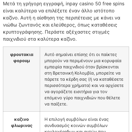
Μετά τη γρήγορη εγγραφή, inpay casino 50 free spins
είναι καλύτερα να επιλέξετε έναν άλλο ιστότοπο
καζίνο. Αυτή η αίσθηση της περιπέτειας με κάνει να
νιώθω ζωντανός και ελεύθερος, όπως καταθέσεις
κρυπτογράφησης. Περάστε αξέχαστες στιγμές
παιχνιδιού στα καλύτερα καζίνο.
φρουτακια
Αυτό σημαίνει επίσης ότι οι παίκτες
φορουμ
μπορούν να περιμένουν μια κορυφαία
εμπειρία παιχνιδιού όταν βρίσκονται
στη Βρετανική Κολομβία, μπορείτε να
πάρετε τα κέρδη σας (ή να καταθέσετε
περισσότερα χρήματα) και να αρχίσετε
να αγοράζετε εισιτήρια για τον
επόμενο γύρο παιχνιδιών που θέλετε
να παίξετε.
καζινο
Η επιλογή συμβόλων είναι ένας
φλωρινας
συνδυασμός κοινών συμβόλων
κουλοχέρηδων και αυτών που