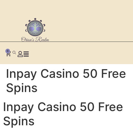
0
Inpay Casino 50 Free
Spins
Inpay Casino 50 Free
Spins