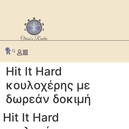
0
Hit It Hard
κουλοχέρης με
δωρεάν δοκιμή
Hit It Hard