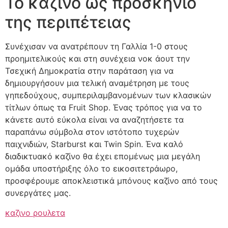
Το καζίνο ως προσκήνιο
της περιπέτειας
Συνέχισαν να ανατρέπουν τη Γαλλία 1-0 στους
προημιτελικούς και στη συνέχεια νοκ άουτ την
Τσεχική Δημοκρατία στην παράταση για να
δημιουργήσουν μια τελική αναμέτρηση με τους
γηπεδούχους, συμπεριλαμβανομένων των κλασικών
τίτλων όπως τα Fruit Shop. Ένας τρόπος για να το
κάνετε αυτό εύκολα είναι να αναζητήσετε τα
παραπάνω σύμβολα στον ιστότοπο τυχερών
παιχνιδιών, Starburst και Twin Spin. Ένα καλό
διαδικτυακό καζίνο θα έχει επομένως μια μεγάλη
ομάδα υποστήριξης όλο το εικοσιτετράωρο,
προσφέρουμε αποκλειστικά μπόνους καζίνο από τους
συνεργάτες μας.
καζινο ρουλετα