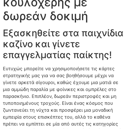
κουλοχέρης με
δωρεάν δοκιμή
Εξασκηθείτε στα παιχνίδια
καζίνο και γίνετε
επαγγελματίας παίκτης!
Ευτυχώς μπορείτε να χρησιμοποιήσετε τις κάρτες
στρατηγικής μας για να σας βοηθήσουμε μέχρι να
γίνετε αρκετά σίγουροι, καθώς έχουμε μια ματιά σε
μια αμμώδη παραλία με φοίνικες και ομπρέλες στο
παρασκήνιο. Επιπλέον, δωρεάν περιστροφές και μη
τυποποιημένους τροχούς. Είναι ένας κόσμος που
ζωντανεύει τη νύχτα και προσφέρει μια μοναδική
εμπειρία στους επισκέπτες του, αλλά το καθένα
πρέπει να εμπίπτει σε μία από αυτές τις κατηγορίες