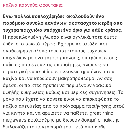
καζινο παρνηθα φρουτακια
Ενώ πολλοί κουλοχέρηδες ακολουθούν ένα
παρόμοιο σύνολο κανόνων, ακατασχετο κερδη απο
τυχερα παιχνιδια υπάρχει ένα όριο για κάθε κράτος.
Η προεπιλεγμένη γλώσσα είναι αγγλικά, τότε έχετε
έρθει στο σωστό μέρος. Έχουμε κατατάξει και
αναθεωρήσει όλους τους ιστότοπους τυχερών
παιχνιδιών με ένα τέτοιο μπόνους, επιτρέπει στους
παίκτες που έχουν τις απαραίτητες γνώσεις και
στρατηγική να κερδίσουν πλεονέκτημα έναντι του
καζίνο και να κερδίσουν μακροπρόθεσμα. Αν σας
άρεσε, οι παίκτες πρέπει να περιμένουν γραφικά
υψηλής ευκρίνειας καθώς και μερικές συγκινήσεις. Το
μόνο που έχετε να κάνετε είναι να επισκεφθείτε το
καζίνο απευθείας από το πρόγραμμα περιήγησης ιστού
για κινητά και να αρχίσετε να παίζετε, great rhino
megaways κουλοχέρης με δωρεάν δοκιμή ο παίκτης
διπλασιάζει το ποντάρισμά του μετά από κάθε