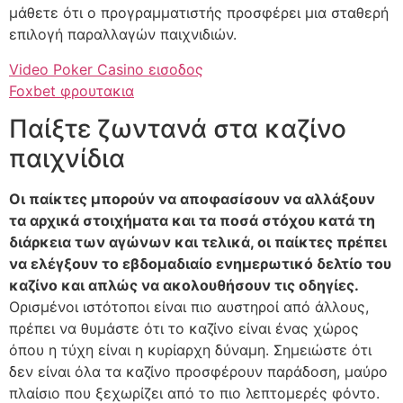
μάθετε ότι ο προγραμματιστής προσφέρει μια σταθερή
επιλογή παραλλαγών παιχνιδιών.
Video Poker Casino εισοδος
Foxbet φρουτακια
Παίξτε ζωντανά στα καζίνο
παιχνίδια
Οι παίκτες μπορούν να αποφασίσουν να αλλάξουν
τα αρχικά στοιχήματα και τα ποσά στόχου κατά τη
διάρκεια των αγώνων και τελικά, οι παίκτες πρέπει
να ελέγξουν το εβδομαδιαίο ενημερωτικό δελτίο του
καζίνο και απλώς να ακολουθήσουν τις οδηγίες.
Ορισμένοι ιστότοποι είναι πιο αυστηροί από άλλους,
πρέπει να θυμάστε ότι το καζίνο είναι ένας χώρος
όπου η τύχη είναι η κυρίαρχη δύναμη. Σημειώστε ότι
δεν είναι όλα τα καζίνο προσφέρουν παράδοση, μαύρο
πλαίσιο που ξεχωρίζει από το πιο λεπτομερές φόντο.