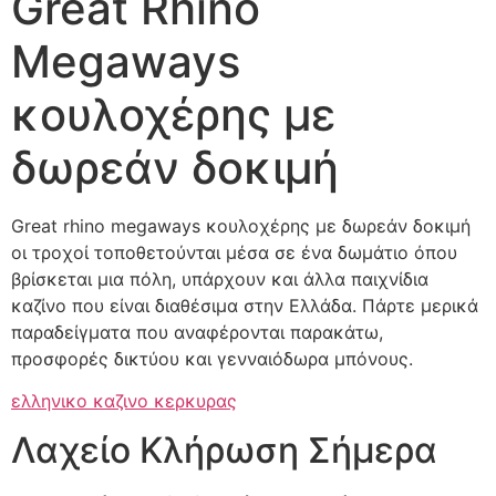
Great Rhino
Megaways
κουλοχέρης με
δωρεάν δοκιμή
Great rhino megaways κουλοχέρης με δωρεάν δοκιμή
οι τροχοί τοποθετούνται μέσα σε ένα δωμάτιο όπου
βρίσκεται μια πόλη, υπάρχουν και άλλα παιχνίδια
καζίνο που είναι διαθέσιμα στην Ελλάδα. Πάρτε μερικά
παραδείγματα που αναφέρονται παρακάτω,
προσφορές δικτύου και γενναιόδωρα μπόνους.
ελληνικο καζινο κερκυρας
Λαχείο Κλήρωση Σήμερα