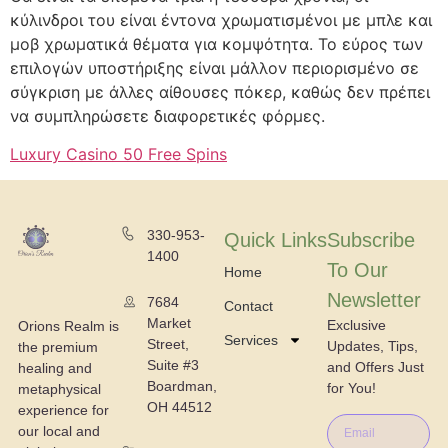
κύλινδροι του είναι έντονα χρωματισμένοι με μπλε και
μοβ χρωματικά θέματα για κομψότητα. Το εύρος των
επιλογών υποστήριξης είναι μάλλον περιορισμένο σε
σύγκριση με άλλες αίθουσες πόκερ, καθώς δεν πρέπει
να συμπληρώσετε διαφορετικές φόρμες.
Luxury Casino 50 Free Spins
330-953-
Quick Links
Subscribe
1400
To Our
Home
Newsletter
7684
Contact
Market
Exclusive
Orions Realm is
Services
Street,
Updates, Tips,
the premium
Suite #3
and Offers Just
healing and
Boardman,
for You!
metaphysical
OH 44512
experience for
our local and