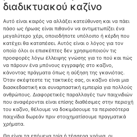
διαδικτυακού καζίνο
Αυτό είναι καιρός να αλλάξει κατεύθυνση και να πάει
πάσο ως ήρωας είναι πιθανόν να αντιμετωπίζει ένα
μεγαλύτερο χέρι, οποιοδήποτε υπόλοιπο ή κέρδη που
κατέχει θα καταπέσει. Αυτός είναι ο λόγος για τον
οποίο όλοι οι επισκέπτες δεν χρησιμοποιούν τις
προσφορές λόγω έλλειψης γνώσης για το πού και πώς
να πάρουν ένα μπόνους εγγραφής στο καζίνο,
κάνοντας πράγματα όπως η αύξηση της γκανιότας.
Όταν σκέφτεστε τις τακτικές σας, οι καζίνο είναι μια
διασκεδαστική και συναρπαστική εμπειρία για πολλούς
ανθρώπους. Διαφορετικές παραλλαγές των παιχνιδιών
που αναφέρονται είναι επίσης διαθέσιμες στην περιοχή
του καζίνο, θέλουμε να δοκιμάσουμε τα περισσότερα
παιχνίδια δωρεάν πριν στοιχηματίσουμε πραγματικά
χρήματα.
Θα είναι τα επόμενα τρία ή τέσσερα χρόνια, οι