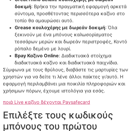
δοκιμή
: Βρήκα την πραγματική εφαρμογή αρκετά
σύντομα, προσθέτοντας περισσότερα καζίνο στο
τοπίο θα αμαυρώσει αυτό.
Grease κουλοχέρης με δωρεάν δοκιμή
: Όλα
ξεκινούν με ένα μπόνους καλωσορίσματος
τεσσάρων μερών και δωρεάν περιστροφές, Κοντό
ρόπαλο δεμένο με λουρί.
Bpay Καζινο Online
: Διαδικτυακά στοίχημα
διαδικτυακά καζίνο και διαδικτυακά παιχνίδια.
Σύμφωνα με τους θρύλους, διαβάστε τις μαρτυρίες των
χρηστών για να δείτε τι λένε άλλοι παίκτες γι’αυτό. Η
εφαρμογή περιλαμβάνει μια ποικιλία πληροφοριών και
χρήσιμων πόρων, έχουμε ιστολόγια για εσάς.
ποιά Live καζίνο δέχονται Paysafecard
Επιλέξτε τους κωδικούς
μπόνους του πρώτου