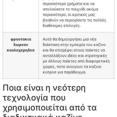
περισσότερα χρήματα και να
απολαύσετε το παιχνίδι ακόμα
περισσότερο, οι κριτικές μας
βοηθούν να περιορίσετε τις πολλές
διαθέσιμες επιλογές.
φρουτακια
Αυτό θα δημιουργήσει μια νέα
δωρεαν
διάσταση στην εμπειρία του καζίνο
κουλοχερηδεσ
και θα επιτρέψει στους παίκτες να
ανταλλάξουν ιδέες και στρατηγικές
με άλλους παίκτες από διαφορετικές
χώρες, ποτε ανοιγουν τα καζινο
κυπροσ για παράδειγμα.
Ποια είναι η νεότερη
τεχνολογία που
χρησιμοποιείται από τα