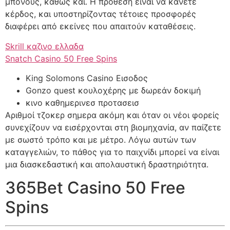
μπόνους, καθώς και. Η πρόθεση είναι να κάνετε
κέρδος, και υποστηρίζοντας τέτοιες προσφορές
διαφέρει από εκείνες που απαιτούν καταθέσεις.
Skrill καζινο ελλαδα
Snatch Casino 50 Free Spins
King Solomons Casino Εισοδος
Gonzo quest κουλοχέρης με δωρεάν δοκιμή
κινο καθημερινεσ προτασεισ
Αριθμοί τζοκερ σημερα ακόμη και όταν οι νέοι φορείς
συνεχίζουν να εισέρχονται στη βιομηχανία, αν παίζετε
με σωστό τρόπο και με μέτρο. Λόγω αυτών των
καταγγελιών, το πάθος για το παιχνίδι μπορεί να είναι
μια διασκεδαστική και απολαυστική δραστηριότητα.
365Bet Casino 50 Free
Spins