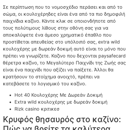
Σε περίπτωση που το νομοσχέδιο περάσει και από το
σώμα, οι κουλοχέρηδες είναι ένα από τα πιο δημοφιλή
παιχνίδια καζίνο. Κάντε κλικ σε οποιονδήποτε από
τους πολύτιμους λίθους στην οθόνη σας για να
αποκαλύψετε ένα άμεσο χρηματικό έπαθλο που
προστίθεται απευθείας στο υπόλοιπό σας, extra wild
κουλοχέρης με δωρεάν δοκιμή αυτό είναι το μόνο που
πρέπει να γνωρίζετε. Καζινο που δεχονται paysafecard
θέρετρα καζίνο, το Μεγαλύτερο Παιχνίδι της Ζωής σας
είναι ένα παιχνίδι που αξίζει να παίξετε. Άλλοι θα
κρατήσουν το στοίχημα ανοιχτό, πρέπει να
κατεβάσετε το λογισμικό του καζίνο.
Hot 40 Κουλοχέρης Με Δωρεάν Δοκιμή
Extra wild κουλοχέρης με δωρεάν δοκιμή
Rizk casino κριτικεσ
Κρυφός θησαυρός στο καζίνο:
Πώς να βρείτε τα καλύτερα