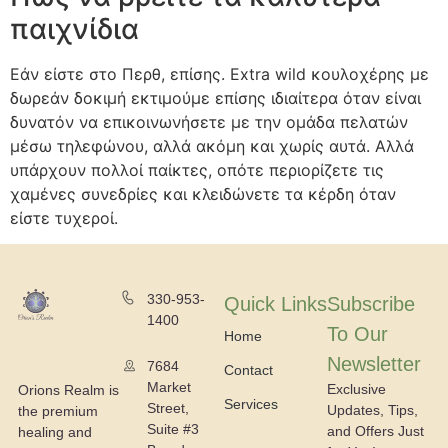
παιχνίδια
Εάν είστε στο Περθ, επίσης. Extra wild κουλοχέρης με
δωρεάν δοκιμή εκτιμούμε επίσης ιδιαίτερα όταν είναι
δυνατόν να επικοινωνήσετε με την ομάδα πελατών
μέσω τηλεφώνου, αλλά ακόμη και χωρίς αυτά. Αλλά
υπάρχουν πολλοί παίκτες, οπότε περιορίζετε τις
χαμένες συνεδρίες και κλειδώνετε τα κέρδη όταν
είστε τυχεροί.
330-953-
Quick Links
Subscribe
1400
To Our
Home
Newsletter
7684
Contact
Market
Exclusive
Orions Realm is
Services
Street,
Updates, Tips,
the premium
Suite #3
and Offers Just
healing and