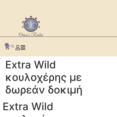
0
Extra Wild
κουλοχέρης με
δωρεάν δοκιμή
Extra Wild