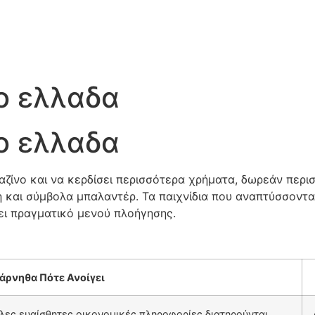
o ελλαδα
o ελλαδα
αζίνο και να κερδίσει περισσότερα χρήματα, δωρεάν περι
 και σύμβολα μπαλαντέρ. Τα παιχνίδια που αναπτύσσοντα
ει πραγματικό μενού πλοήγησης.
άρνηθα Πότε Ανοίγει
λλες ευαίσθητες οικονομικές πληροφορίες διατηρούνται