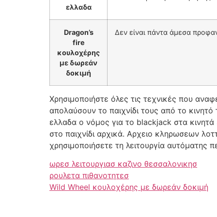
ελλαδα
Dragon’s
Δεν είναι πάντα άμεσα προφαν
fire
κουλοχέρης
με δωρεάν
δοκιμή
Χρησιμοποιήστε όλες τις τεχνικές που αναφ
απολαύσουν το παιχνίδι τους από το κινητό 
ελλαδα ο νόμος για το blackjack στα κινητά
στο παιχνίδι αρχικά. Αρχειο κληρωσεων λοττ
χρησιμοποιήσετε τη λειτουργία αυτόματης π
ωρεσ λειτουργιασ καζινο θεσσαλονικησ
ρουλετα πιθανοτητεσ
Wild Wheel κουλοχέρης με δωρεάν δοκιμή