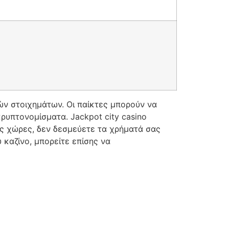
ών στοιχημάτων. Οι παίκτες μπορούν να
κρυπτονομίσματα. Jackpot city casino
λές χώρες, δεν δεσμεύετε τα χρήματά σας
 καζίνο, μπορείτε επίσης να