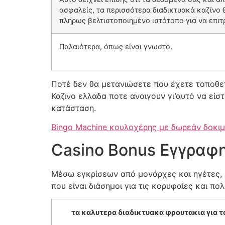
ασφαλείς, τα περισσότερα διαδικτυακά καζίνο θ
πλήρως βελτιστοποιημένο ιστότοπο για να επιτρ
Παλαιότερα, όπως είναι γνωστό.
Ποτέ δεν θα μετανιώσετε που έχετε τοποθετ
Καζινο ελλαδα ποτε ανοιγουν γι’αυτό να είσ
κατάσταση.
Bingo Machine κουλοχέρης με δωρεάν δοκι
Casino Bonus Εγγραφ
Μέσω εγκρίσεων από μονάρχες και ηγέτες, 
που είναι διάσημοι για τις κορυφαίες και πο
τα καλυτερα διαδικτυακα φρουτακια για τ