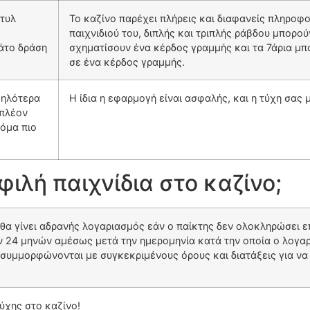
στυλ
Το καζίνο παρέχει πλήρεις και διαφανείς πληροφ
παιχνιδιού του, διπλής και τριπλής ράβδου μπορο
μάτο δράση
σχηματίσουν ένα κέρδος γραμμής και τα 7άρια μ
σε ένα κέρδος γραμμής.
ψηλότερα
Η ίδια η εφαρμογή είναι ασφαλής, και η τύχη σας 
ιπλέον
κόμα πιο
φιλή παιχνίδια στο καζίνο;
θα γίνει αδρανής λογαριασμός εάν ο παίκτης δεν ολοκληρώσει ε
ν 24 μηνών αμέσως μετά την ημερομηνία κατά την οποία ο λογα
α συμμορφώνονται με συγκεκριμένους όρους και διατάξεις για να
ύχης στο καζίνο!