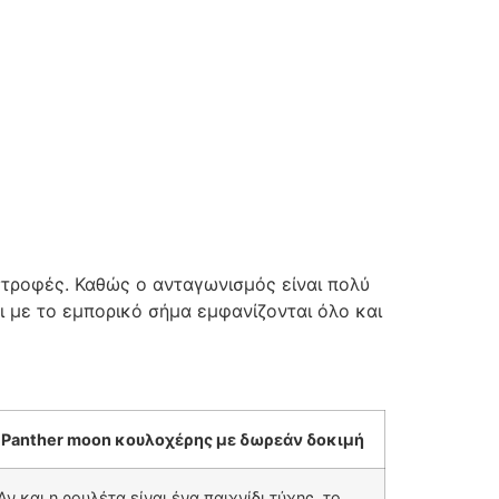
στροφές. Καθώς ο ανταγωνισμός είναι πολύ
ι με το εμπορικό σήμα εμφανίζονται όλο και
Panther moon κουλοχέρης με δωρεάν δοκιμή
Αν και η ρουλέτα είναι ένα παιχνίδι τύχης, το