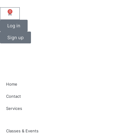
0
Log in
Sign up
Home
Contact
Services
Classes & Events