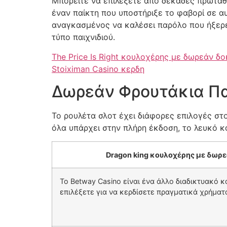
Μπορείτε να επιλέξετε από δεκάδες πρωταθλ
έναν παίκτη που υποστήριξε το φαβορί σε α
αναγκασμένος να καλέσει παρόλο που ήξερε 
τύπο παιχνιδιού.
The Price Is Right κουλοχέρης με δωρεάν δο
Stoiximan Casino κερδη
Δωρεάν Φρουτάκια Πα
Το ρουλέτα σλοτ έχει διάφορες επιλογές στο
όλα υπάρχει στην πλήρη έκδοση, το λευκό κα
Dragon king κουλοχέρης με δωρ
Το Betway Casino είναι ένα άλλο διαδικτυακό κ
επιλέξετε για να κερδίσετε πραγματικά χρήματ