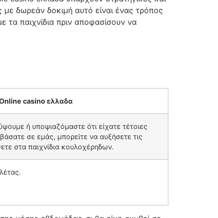
ς με δωρεάν δοκιμή αυτό είναι ένας τρόπος
ε τα παιχνίδια πριν αποφασίσουν να
Online casino ελλαδα
ψουμε ή υποψιαζόμαστε ότι είχατε τέτοιες
ιβάσατε σε εμάς, μπορείτε να αυξήσετε τις
σετε στα παιχνίδια κουλοχέρηδων.
λέτας.