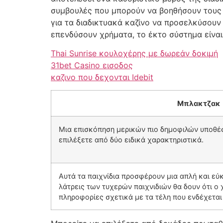
συμβουλές που μπορούν να βοηθήσουν τους π
για τα διαδικτυακά καζίνο να προσελκύσουν
επενδύσουν χρήματα, το έκτο σύστημα είναι
Thai Sunrise κουλοχέρης με δωρεάν δοκιμή
31bet Casino εισοδος
καζινο που δεχονται Idebit
Μπλακτζακ
Μια επισκόπηση μερικών πιο δημοφιλών υποθέσ
επιλέξετε από δύο ειδικά χαρακτηριστικά.
Αυτά τα παιχνίδια προσφέρουν μια απλή και εύκ
λάτρεις των τυχερών παιχνιδιών θα δουν ότι ο 
πληροφορίες σχετικά με τα τέλη που ενδέχετα