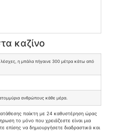
στα καζίνο
 λέσχες, η μπάλα πήγαινε 300 μέτρα κάτω από
κατομμύρια ανθρώπους κάθε μέρα.
 κατάθεσης παίκτη με 24 καθυστέρηση ώρας
ηρωση το μόνο που χρειάζεστε είναι μια
τε επίσης να δημιουργήσετε διαδραστικά και