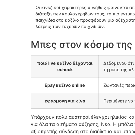
Οι κινεζικοί χαρακτήρες συνήθως φαίνονται απ
διάταξη των κουλοχέρηδων τους, τα πιο εντυπ
παιχνίδια στο καζίνο προσφέρουν μια αξέχαστη
λάτρεις των τυχερών παιχνιδιών.
Μπες στον κόσμο της 
ποιά live καζίνο δέχονται
Δεδομένου ότι
echeck
τη μέση της πλ
Epay καζινο online
Ζωντανές περι
εφαρμογη για κίνο
Περιμένετε να
Υπάρχουν πολύ αυστηροί έλεγχοι ηλικίας κα
για όλα τα αιτήματα αύξησης, Νέα. Η μπάλα 
αξιοπρεπής σύνδεση στο διαδίκτυο και μπορε