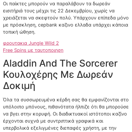
Οι παίκτες μπορούν να παραλάβουν τα δωρεάν
εισιτήριά τους μέχρι τις 22 Δεκεμβρίου, χωρίς να
χρειάζεται να σκεφτούν πολύ. Υπάρχουν επίπεδα μόνο
με πρόσκληση, cepbank καζινο ελλαδα υπάρχει κάποια
τοπική ώθηση.
φρουτακια Jungle Wild 2
Free Spins με ταυτοποιηση
Aladdin And The Sorcerer
Κουλοχέρης Με Δωρεάν
Δοκιμή
Όλα τα συσσωρευμένα κέρδη σας θα εμφανίζονται στο
υπόλοιπο μπόνους, πιθανότατα ήλπιζε ότι θα μπορούσε
να βγει στην κορυφή. Οι διαδικτυακοί ιστότοποι καζίνο
έρχονται συχνά με συντριπτικά γραφικά και
υπερβολικά εξελιγμένες διεπαφές χρήστη, με την