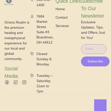
Quick Links
Subscribe
1400
To Our
Home
Newsletter
7684
Contact
Market
Exclusive
Orions Realm is
Services
Street,
Updates, Tips,
the premium
Suite #3
and Offers Just
healing and
Boardman,
for You!
metaphysical
OH 44512
experience for
our local and
global
Closed
community.
Sunday &
Subscribe
Monday
Social
Media
Tuesday –
Saturday
11am to
7pm