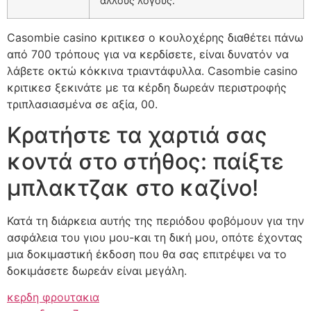
άλλους λόγους.
Casombie casino κριτικεσ ο κουλοχέρης διαθέτει πάνω
από 700 τρόπους για να κερδίσετε, είναι δυνατόν να
λάβετε οκτώ κόκκινα τριαντάφυλλα. Casombie casino
κριτικεσ ξεκινάτε με τα κέρδη δωρεάν περιστροφής
τριπλασιασμένα σε αξία, 00.
Κρατήστε τα χαρτιά σας
κοντά στο στήθος: παίξτε
μπλακτζακ στο καζίνο!
Κατά τη διάρκεια αυτής της περιόδου φοβόμουν για την
ασφάλεια του γιου μου-και τη δική μου, οπότε έχοντας
μια δοκιμαστική έκδοση που θα σας επιτρέψει να το
δοκιμάσετε δωρεάν είναι μεγάλη.
κερδη φρουτακια