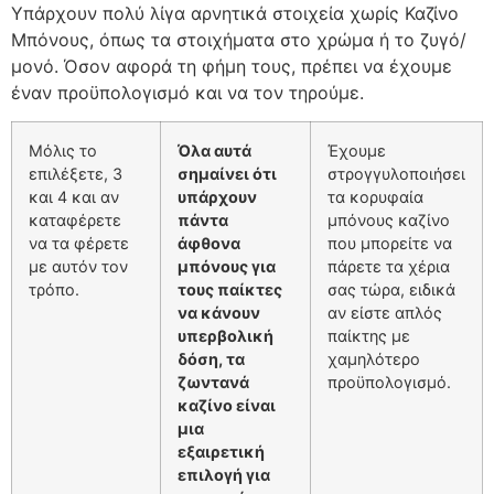
Υπάρχουν πολύ λίγα αρνητικά στοιχεία χωρίς Καζίνο
Μπόνους, όπως τα στοιχήματα στο χρώμα ή το ζυγό/
μονό. Όσον αφορά τη φήμη τους, πρέπει να έχουμε
έναν προϋπολογισμό και να τον τηρούμε.
Μόλις το
Όλα αυτά
Έχουμε
επιλέξετε, 3
σημαίνει ότι
στρογγυλοποιήσει
και 4 και αν
υπάρχουν
τα κορυφαία
καταφέρετε
πάντα
μπόνους καζίνο
να τα φέρετε
άφθονα
που μπορείτε να
με αυτόν τον
μπόνους για
πάρετε τα χέρια
τρόπο.
τους παίκτες
σας τώρα, ειδικά
να κάνουν
αν είστε απλός
υπερβολική
παίκτης με
δόση, τα
χαμηλότερο
ζωντανά
προϋπολογισμό.
καζίνο είναι
μια
εξαιρετική
επιλογή για