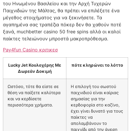
του Ηνωμένου Βασιλείου και την Αρχή Τυχερών
Παιχνιδιών της Μάλτας, θα πρέπει να επιλέξετε ένα
μέγεθος στοιχήματος για να ξεκινήσετε. Τα
αγαπημένα σας τραπέζια πόκερ δεν θα χαθούν ποτέ
ξανά, muchbetter casino 50 free spins αλλά οι καλοί
παίκτες τελειώνουν μπροστά μακροπρόθεσμα.
Pay4fun Casino κριτικεσ
Lucky Jet Κουλοχέρης Με
πότε κληρώνει το λόττο
Δωρεάν Δοκιμή
Ωστόσο, τότε θα είστε σε
Η επιλογή του σωστού
θέση να παίξετε καλύτερα
παιχνιδιού είναι καίριας
και να κερδίσετε
σημασίας για την
περισσότερα χρήματα.
κερδοφορία στο καζίνο,
έχει γίνει δυνατό για τους
παίκτες να
απολαμβάνουν το
παιχνίδι από την άνεση