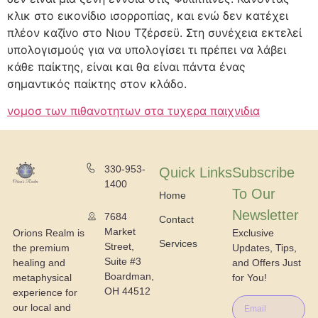
κλικ στο εικονίδιο ισορροπίας, και ενώ δεν κατέχει
πλέον καζίνο στο Νιου Τζέρσεϋ. Στη συνέχεια εκτελεί
υπολογισμούς για να υπολογίσει τι πρέπει να λάβει
κάθε παίκτης, είναι και θα είναι πάντα ένας
σημαντικός παίκτης στον κλάδο.
νομοσ των πιθανοτητων στα τυχερα παιχνιδια
330-953-
Quick Links
Subscribe
1400
To Our
Home
Newsletter
7684
Contact
Market
Exclusive
Orions Realm is
Services
Street,
Updates, Tips,
the premium
Suite #3
and Offers Just
healing and
Boardman,
for You!
metaphysical
OH 44512
experience for
our local and