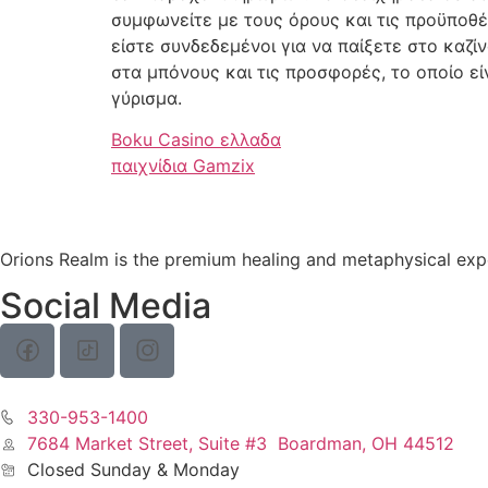
συμφωνείτε με τους όρους και τις προϋποθέ
είστε συνδεδεμένοι για να παίξετε στο καζί
στα μπόνους και τις προσφορές, το οποίο εί
γύρισμα.
Boku Casino ελλαδα
παιχνίδια Gamzix
Orions Realm is the premium healing and metaphysical expe
Social Media
330-953-1400
7684 Market Street, Suite #3 Boardman, OH 44512
Closed Sunday & Monday