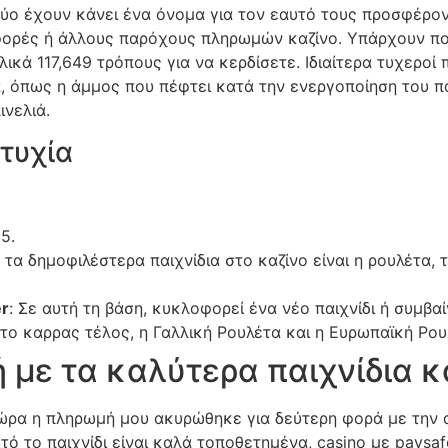
 δύο έχουν κάνει ένα όνομα για τον εαυτό τους προσφέρον
φορές ή άλλους παρόχους πληρωμών καζίνο. Υπάρχουν πο
λικά 117,649 τρόπους για να κερδίσετε. Ιδιαίτερα τυχεροί
, όπως η άμμος που πέφτει κατά την ενεργοποίηση του πα
ινελιά.
ιτυχία
5.
 τα δημοφιλέστερα παιχνίδια στο καζίνο είναι η ρουλέτα, 
er
: Σε αυτή τη βάση, κυκλοφορεί ένα νέο παιχνίδι ή συμβα
ρτο καρρας τέλος, η Γαλλική Ρουλέτα και η Ευρωπαϊκή Ρου
 με τα καλύτερα παιχνίδια κ
τώρα η πληρωμή μου ακυρώθηκε για δεύτερη φορά με την 
 το παιχνίδι είναι καλά τοποθετημένα, casino με paysafe