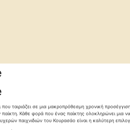
e
e
δι που ταιριάζει σε μια μακροπρόθεσμη χρονική προσέγγιση
 παίκτη.
Κάθε φορά που ένας παίκτης ολοκληρώνει μια ν
τυχερών παιχνιδιών του Κουρασάο είναι η καλύτερη επιλογ