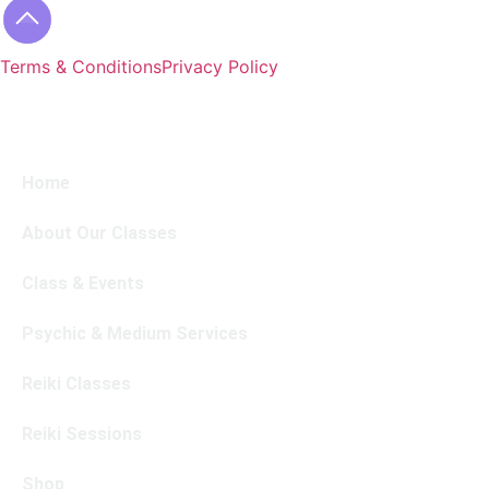
Terms & Conditions
Privacy Policy
Home
About Our Classes
Class & Events
Psychic & Medium Services
Reiki Classes
Reiki Sessions
Shop