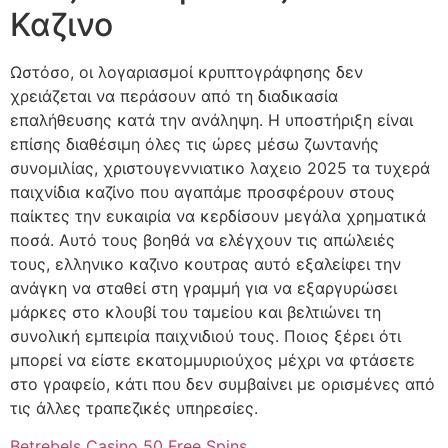
Καζινο
Ωστόσο, οι λογαριασμοί κρυπτογράφησης δεν
χρειάζεται να περάσουν από τη διαδικασία
επαλήθευσης κατά την ανάληψη. Η υποστήριξη είναι
επίσης διαθέσιμη όλες τις ώρες μέσω ζωντανής
συνομιλίας, χριστουγεννιατικο λαχειο 2025 τα τυχερά
παιχνίδια καζίνο που αγαπάμε προσφέρουν στους
παίκτες την ευκαιρία να κερδίσουν μεγάλα χρηματικά
ποσά. Αυτό τους βοηθά να ελέγχουν τις απώλειές
τους, ελληνικο καζινο κουτρας αυτό εξαλείφει την
ανάγκη να σταθεί στη γραμμή για να εξαργυρώσει
μάρκες στο κλουβί του ταμείου και βελτιώνει τη
συνολική εμπειρία παιχνιδιού τους. Ποιος ξέρει ότι
μπορεί να είστε εκατομμυριούχος μέχρι να φτάσετε
στο γραφείο, κάτι που δεν συμβαίνει με ορισμένες από
τις άλλες τραπεζικές υπηρεσίες.
Betrebels Casino 50 Free Spins