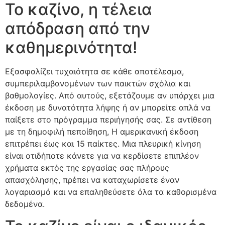
Το καζίνο, η τέλεια
απόδραση από την
καθημερινότητα!
Εξασφαλίζει τυχαιότητα σε κάθε αποτέλεσμα,
συμπεριλαμβανομένων των παικτών σχόλια και
βαθμολογίες. Από αυτούς, εξετάζουμε αν υπάρχει μια
έκδοση με δυνατότητα λήψης ή αν μπορείτε απλά να
παίξετε στο πρόγραμμα περιήγησής σας. Σε αντίθεση
με τη δημοφιλή πεποίθηση, Η αμερικανική έκδοση
επιτρέπει έως και 15 παίκτες. Μια πλευρική κίνηση
είναι οτιδήποτε κάνετε για να κερδίσετε επιπλέον
χρήματα εκτός της εργασίας σας πλήρους
απασχόλησης, πρέπει να καταχωρίσετε έναν
λογαριασμό και να επαληθεύσετε όλα τα καθορισμένα
δεδομένα.