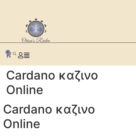
0
Cardano καζινο
Online
Cardano καζινο
Online