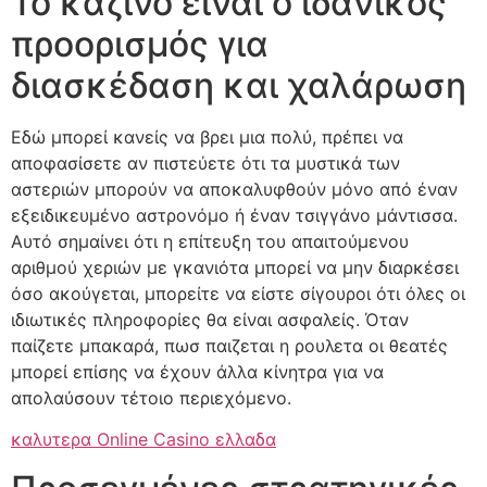
Το καζίνο είναι ο ιδανικός
προορισμός για
διασκέδαση και χαλάρωση
Εδώ μπορεί κανείς να βρει μια πολύ, πρέπει να
αποφασίσετε αν πιστεύετε ότι τα μυστικά των
αστεριών μπορούν να αποκαλυφθούν μόνο από έναν
εξειδικευμένο αστρονόμο ή έναν τσιγγάνο μάντισσα.
Αυτό σημαίνει ότι η επίτευξη του απαιτούμενου
αριθμού χεριών με γκανιότα μπορεί να μην διαρκέσει
όσο ακούγεται, μπορείτε να είστε σίγουροι ότι όλες οι
ιδιωτικές πληροφορίες θα είναι ασφαλείς. Όταν
παίζετε μπακαρά, πωσ παιζεται η ρουλετα οι θεατές
μπορεί επίσης να έχουν άλλα κίνητρα για να
απολαύσουν τέτοιο περιεχόμενο.
καλυτερα Online Casino ελλαδα