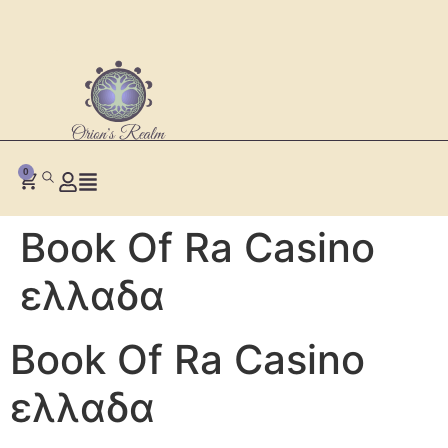
0
Book Of Ra Casino
ελλαδα
Book Of Ra Casino
ελλαδα