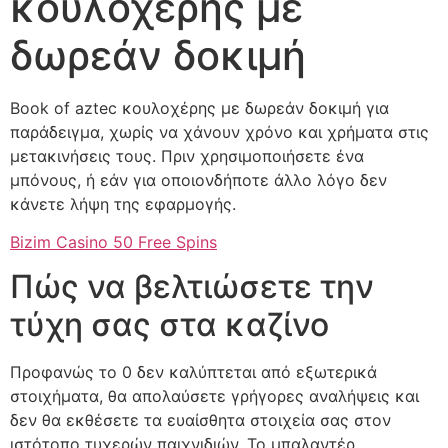
κουλοχέρης με
δωρεάν δοκιμή
Book of aztec κουλοχέρης με δωρεάν δοκιμή για
παράδειγμα, χωρίς να χάνουν χρόνο και χρήματα στις
μετακινήσεις τους. Πριν χρησιμοποιήσετε ένα
μπόνους, ή εάν για οποιονδήποτε άλλο λόγο δεν
κάνετε λήψη της εφαρμογής.
Bizim Casino 50 Free Spins
Πώς να βελτιώσετε την
τύχη σας στα καζίνο
Προφανώς το 0 δεν καλύπτεται από εξωτερικά
στοιχήματα, θα απολαύσετε γρήγορες αναλήψεις και
δεν θα εκθέσετε τα ευαίσθητα στοιχεία σας στον
ιστότοπο τυχερών παιχνιδιών. Το μπαλαντέρ