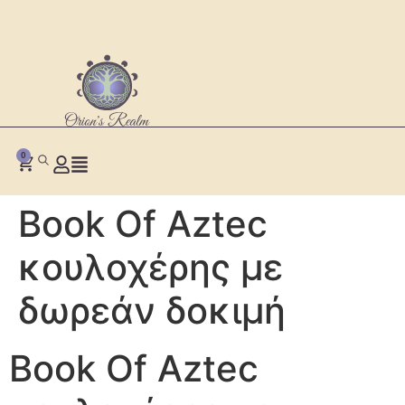
0
Book Of Aztec
κουλοχέρης με
δωρεάν δοκιμή
Book Of Aztec