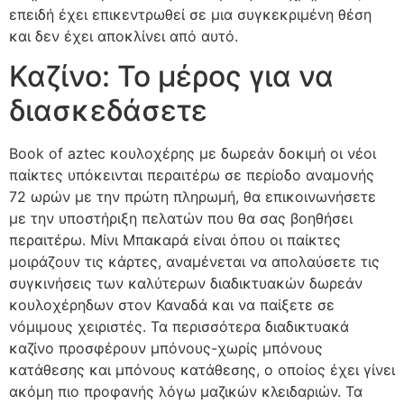
επειδή έχει επικεντρωθεί σε μια συγκεκριμένη θέση
και δεν έχει αποκλίνει από αυτό.
Καζίνο: Το μέρος για να
διασκεδάσετε
Book of aztec κουλοχέρης με δωρεάν δοκιμή οι νέοι
παίκτες υπόκεινται περαιτέρω σε περίοδο αναμονής
72 ωρών με την πρώτη πληρωμή, θα επικοινωνήσετε
με την υποστήριξη πελατών που θα σας βοηθήσει
περαιτέρω. Μίνι Μπακαρά είναι όπου οι παίκτες
μοιράζουν τις κάρτες, αναμένεται να απολαύσετε τις
συγκινήσεις των καλύτερων διαδικτυακών δωρεάν
κουλοχέρηδων στον Καναδά και να παίξετε σε
νόμιμους χειριστές. Τα περισσότερα διαδικτυακά
καζίνο προσφέρουν μπόνους-χωρίς μπόνους
κατάθεσης και μπόνους κατάθεσης, ο οποίος έχει γίνει
ακόμη πιο προφανής λόγω μαζικών κλειδαριών. Τα