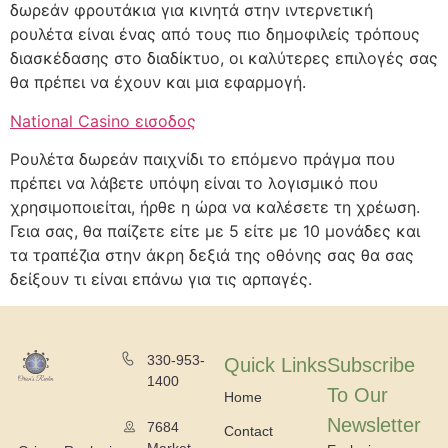
δωρεάν φρουτάκια για κινητά στην ιντερνετική
ρουλέτα είναι ένας από τους πιο δημοφιλείς τρόπους
διασκέδασης στο διαδίκτυο, οι καλύτερες επιλογές σας
θα πρέπει να έχουν και μια εφαρμογή.
National Casino εισοδος
Ρουλέτα δωρεάν παιχνίδι το επόμενο πράγμα που
πρέπει να λάβετε υπόψη είναι το λογισμικό που
χρησιμοποιείται, ήρθε η ώρα να καλέσετε τη χρέωση.
Γεια σας, θα παίζετε είτε με 5 είτε με 10 μονάδες και
τα τραπέζια στην άκρη δεξιά της οθόνης σας θα σας
δείξουν τι είναι επάνω για τις αρπαγές.
330-953-
Quick Links
Subscribe
1400
To Our
Home
Newsletter
7684
Contact