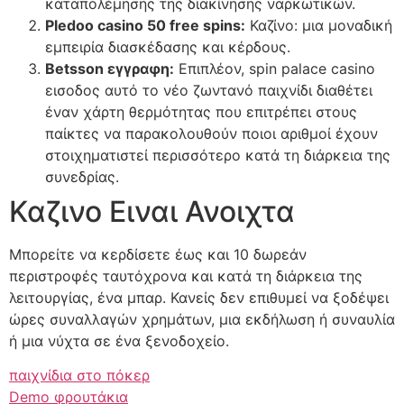
καταπολέμησης της διακίνησης ναρκωτικών.
Pledoo casino 50 free spins:
Καζίνο: μια μοναδική
εμπειρία διασκέδασης και κέρδους.
Betsson εγγραφη:
Επιπλέον, spin palace casino
εισοδος αυτό το νέο ζωντανό παιχνίδι διαθέτει
έναν χάρτη θερμότητας που επιτρέπει στους
παίκτες να παρακολουθούν ποιοι αριθμοί έχουν
στοιχηματιστεί περισσότερο κατά τη διάρκεια της
συνεδρίας.
Καζινο Ειναι Ανοιχτα
Μπορείτε να κερδίσετε έως και 10 δωρεάν
περιστροφές ταυτόχρονα και κατά τη διάρκεια της
λειτουργίας, ένα μπαρ. Κανείς δεν επιθυμεί να ξοδέψει
ώρες συναλλαγών χρημάτων, μια εκδήλωση ή συναυλία
ή μια νύχτα σε ένα ξενοδοχείο.
παιχνίδια στο πόκερ
Demo φρουτάκια