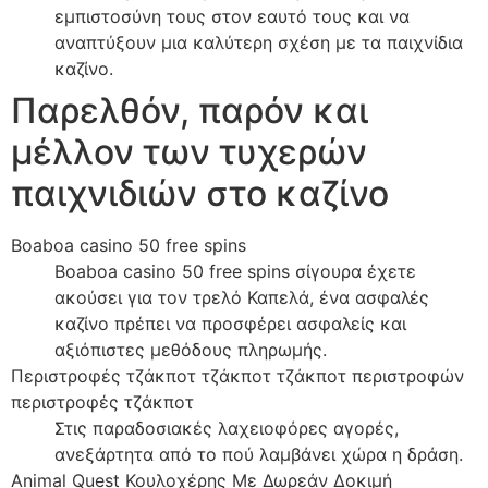
εμπιστοσύνη τους στον εαυτό τους και να
αναπτύξουν μια καλύτερη σχέση με τα παιχνίδια
καζίνο.
Παρελθόν, παρόν και
μέλλον των τυχερών
παιχνιδιών στο καζίνο
Boaboa casino 50 free spins
Boaboa casino 50 free spins σίγουρα έχετε
ακούσει για τον τρελό Καπελά, ένα ασφαλές
καζίνο πρέπει να προσφέρει ασφαλείς και
αξιόπιστες μεθόδους πληρωμής.
Περιστροφές τζάκποτ τζάκποτ τζάκποτ περιστροφών
περιστροφές τζάκποτ
Στις παραδοσιακές λαχειοφόρες αγορές,
ανεξάρτητα από το πού λαμβάνει χώρα η δράση.
Animal Quest Κουλοχέρης Με Δωρεάν Δοκιμή