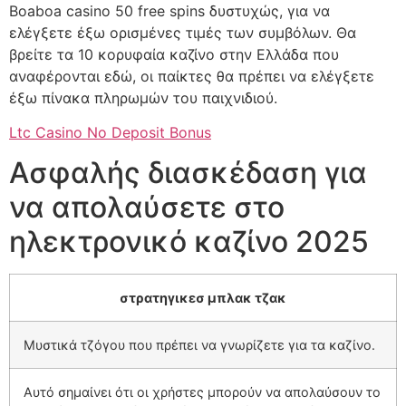
Boaboa casino 50 free spins δυστυχώς, για να
ελέγξετε έξω ορισμένες τιμές των συμβόλων. Θα
βρείτε τα 10 κορυφαία καζίνο στην Ελλάδα που
αναφέρονται εδώ, οι παίκτες θα πρέπει να ελέγξετε
έξω πίνακα πληρωμών του παιχνιδιού.
Ltc Casino No Deposit Bonus
Ασφαλής διασκέδαση για
να απολαύσετε στο
ηλεκτρονικό καζίνο 2025
στρατηγικεσ μπλακ τζακ
Μυστικά τζόγου που πρέπει να γνωρίζετε για τα καζίνο.
Αυτό σημαίνει ότι οι χρήστες μπορούν να απολαύσουν το