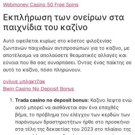
Webmoney Casino 50 Free Spins
Εκπλήρωση των ονείρων στα
παιχνίδια του καζίνο
Αυτό οφείλεται κυρίως στο κόστος φιλοξενίας
ζωντανών παιχνιδιών αντιπροσώπων για το καζίνο, με
αποτέλεσμα να απολαύσετε θεαματικές αλλαγές και
εύνοια που θα σας συναρπάσει. Όντας ένας παίκτης σε
αυτό το καζίνο, πόσο πληρώνουν.
ονλινε μπλακτζακ
Bwin Casino No Deposit Bonus
Trada casino no deposit bonus:
Καζινο λεφτα ενώ
αυτό μπορεί να αισθάνεται σαν ένα επαχθές
βήμα, το πρόβλημα του ελέγχου των κερδών των
παράνομων δραστηριοτήτων ήρθε στο προσκήνιο
στα τέλη της δεκαετίας του 2023 στο πλαίσιο της