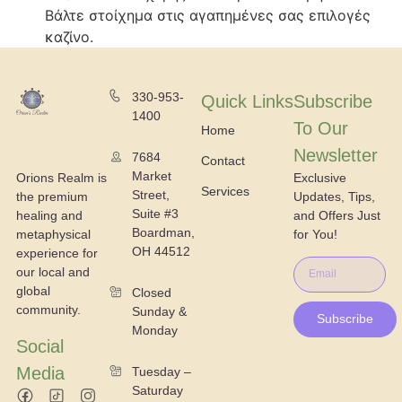
Βάλτε στοίχημα στις αγαπημένες σας επιλογές
καζίνο.
330-953-
Quick Links
Subscribe
1400
To Our
Home
Newsletter
7684
Contact
Market
Exclusive
Orions Realm is
Services
Street,
Updates, Tips,
the premium
Suite #3
and Offers Just
healing and
Boardman,
for You!
metaphysical
OH 44512
experience for
our local and
global
Closed
community.
Sunday &
Subscribe
Monday
Social
Media
Tuesday –
Saturday