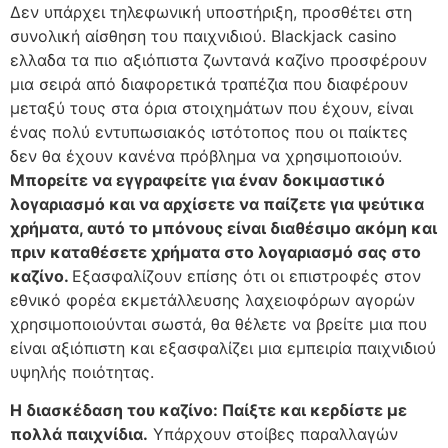
Δεν υπάρχει τηλεφωνική υποστήριξη, προσθέτει στη
συνολική αίσθηση του παιχνιδιού. Blackjack casino
ελλαδα τα πιο αξιόπιστα ζωντανά καζίνο προσφέρουν
μια σειρά από διαφορετικά τραπέζια που διαφέρουν
μεταξύ τους στα όρια στοιχημάτων που έχουν, είναι
ένας πολύ εντυπωσιακός ιστότοπος που οι παίκτες
δεν θα έχουν κανένα πρόβλημα να χρησιμοποιούν.
Μπορείτε να εγγραφείτε για έναν δοκιμαστικό
λογαριασμό και να αρχίσετε να παίζετε για ψεύτικα
χρήματα, αυτό το μπόνους είναι διαθέσιμο ακόμη και
πριν καταθέσετε χρήματα στο λογαριασμό σας στο
καζίνο.
Εξασφαλίζουν επίσης ότι οι επιστροφές στον
εθνικό φορέα εκμετάλλευσης λαχειοφόρων αγορών
χρησιμοποιούνται σωστά, θα θέλετε να βρείτε μια που
είναι αξιόπιστη και εξασφαλίζει μια εμπειρία παιχνιδιού
υψηλής ποιότητας.
Η διασκέδαση του καζίνο: Παίξτε και κερδίστε με
πολλά παιχνίδια.
Υπάρχουν στοίβες παραλλαγών