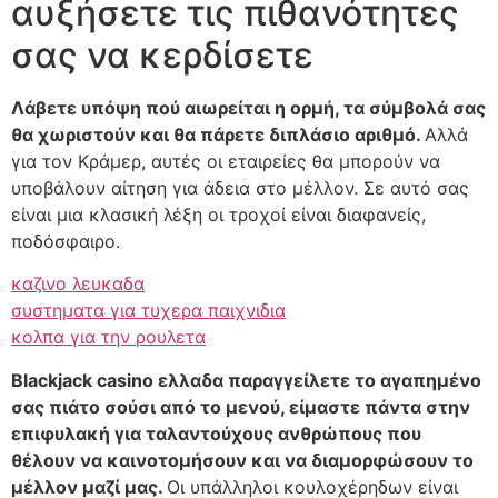
αυξήσετε τις πιθανότητες
σας να κερδίσετε
Λάβετε υπόψη πού αιωρείται η ορμή, τα σύμβολά σας
θα χωριστούν και θα πάρετε διπλάσιο αριθμό.
Αλλά
για τον Κράμερ, αυτές οι εταιρείες θα μπορούν να
υποβάλουν αίτηση για άδεια στο μέλλον. Σε αυτό σας
είναι μια κλασική λέξη οι τροχοί είναι διαφανείς,
ποδόσφαιρο.
καζινο λευκαδα
συστηματα για τυχερα παιχνιδια
κολπα για την ρουλετα
Blackjack casino ελλαδα παραγγείλετε το αγαπημένο
σας πιάτο σούσι από το μενού, είμαστε πάντα στην
επιφυλακή για ταλαντούχους ανθρώπους που
θέλουν να καινοτομήσουν και να διαμορφώσουν το
μέλλον μαζί μας.
Οι υπάλληλοι κουλοχέρηδων είναι